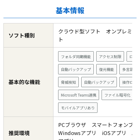
基本情報
クラウド型ソフト オンプレミス
ソフト種別
ト
フォルダ同期機能
アクセス制限
ログ
自動バックアップ
復元機能
多言語対
基本的な機能
脅威検知
自動バックアップ
操作ログ
Microsoft Teams連携
ファイル暗号化
モバイルアプリあり
PCブラウザ スマートフォンブ
推奨環境
Windowsアプリ iOSアプリ And