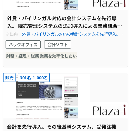
外貨・バイリンガル対応の会計システムを先行導
入。 販売管理システムの追加導入による業務統合を
実現。
※出典：
外貨・バイリンガル対応の会計システムを先行導入。 販
売管理システムの追加導入による業務統合を実現。
バックオフィス
会計ソフト
財務・経理・総務 業務を効率化したい
卸売
301名-1,000名
会計を先行導入。その後基幹システム、受発注機