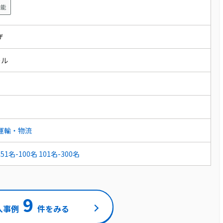
機能
ウザ
ール
運輸・物流
51名-100名
101名-300名
9
入事例
件をみる