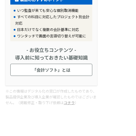
いつ監査が来ても安心な個別取消機能
すべての科目に対応したプロジェクト別会計
対応
日本だけでなく複数の会計基準に対応
ワンタッチで画面の言語切り替えが可能に
- お役立ちコンテンツ -
導入前に知っておきたい基礎知識
「会計ソフト」とは
※この情報はデジタル化の窓口が作成したものであり、
製品提供企業及び導入企業が確認したものではございま
せん。（掲載修正・取り下げ依頼は
コチラ
）