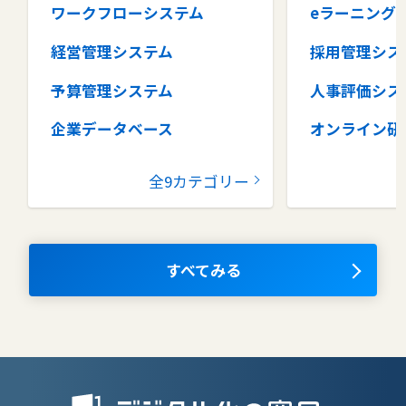
ワークフローシステム
eラーニング
経営管理システム
採用管理シス
予算管理システム
人事評価シス
企業データベース
オンライン研
グループウェア
健康管理シス
全9カテゴリー
コラボレーションツール
タレントマネ
ム
ナレッジマネジメントツール
OKRツール
すべてみる
AIツール
離職防止ツー
エンタープライズサーチ
リファラル採
人材派遣管理