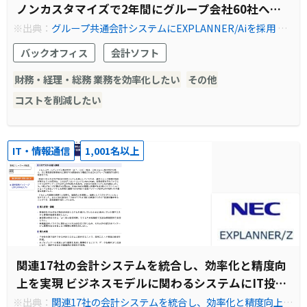
ノンカスタマイズで2年間にグループ会社60社へ導
入
※出典：
グループ共通会計システムにEXPLANNER/Aiを採用 ノ
ンカスタマイズで2年間にグループ会社60社へ導入
バックオフィス
会計ソフト
財務・経理・総務 業務を効率化したい
その他
コストを削減したい
IT・情報通信
1,001名以上
関連17社の会計システムを統合し、効率化と精度向
上を実現 ビジネスモデルに関わるシステムにIT投資
を集中し経営基盤を強化しています
※出典：
関連17社の会計システムを統合し、効率化と精度向上を