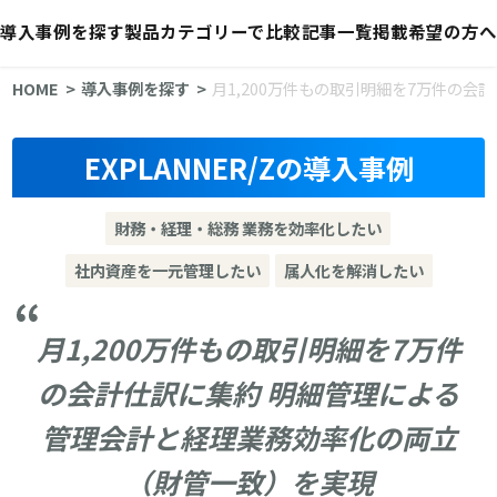
導入事例を探す
製品カテゴリーで比較
記事一覧
掲載希望の方へ
HOME
導入事例を探す
月1,200万件もの取引明細を7万件の
EXPLANNER/Zの導入事例
財務・経理・総務 業務を効率化したい
社内資産を一元管理したい
属人化を解消したい
月1,200万件もの取引明細を7万件
の会計仕訳に集約 明細管理による
管理会計と経理業務効率化の両立
（財管一致）を実現