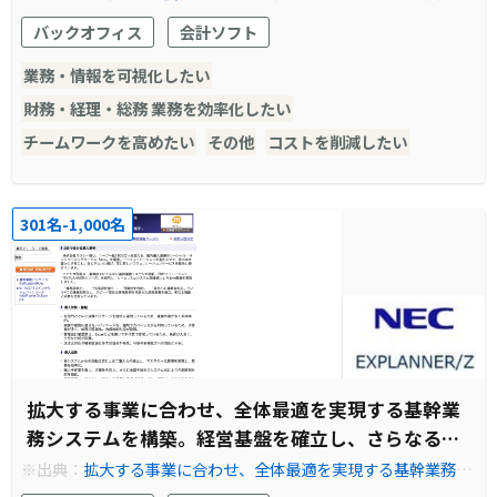
実現 ビジネスモデルに関わるシステムにIT投資を集中し経営基
バックオフィス
会計ソフト
盤を強化しています
業務・情報を可視化したい
財務・経理・総務 業務を効率化したい
チームワークを高めたい
その他
コストを削減したい
301名-1,000名
拡大する事業に合わせ、全体最適を実現する基幹業
務システムを構築。経営基盤を確立し、さらなる飛
躍と成長を目指す。
※出典：
拡大する事業に合わせ、全体最適を実現する基幹業務シ
ステムを構築。経営基盤を確立し、さらなる飛躍と成長を目指