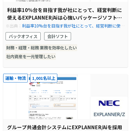
利益率10%台を目指す我が社にとって、経営判断に
使えるEXPLANNER/Aiは心強いパッケージソフトで
す。
※出典：
利益率10%台を目指す我が社にとって、経営判断に使え
るEXPLANNER/Aiは心強いパッケージソフトです。
バックオフィス
会計ソフト
財務・経理・総務 業務を効率化したい
社内資産を一元管理したい
運輸・物流
1,001名以上
グループ共通会計システムにEXPLANNER/Aiを採用