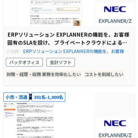
ERPソリューション EXPLANNERの機能を、お客様
固有のSLAを設け、 プライベートクラウドによるサ
ービス型で提供
※出典：
ERPソリューション EXPLANNERの機能を、お客様固
有のSLAを設け、 プライベートクラウドによるサービス型で提供
バックオフィス
会計ソフト
財務・経理・総務 業務を効率化したい
コストを削減したい
小売・流通
301名-1,000名