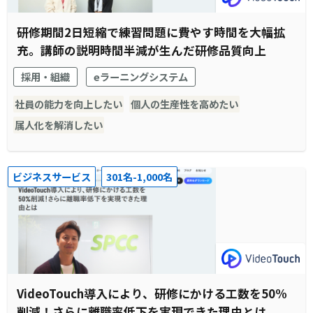
研修期間2日短縮で練習問題に費やす時間を大幅拡
充。講師の説明時間半減が生んだ研修品質向上
採用・組織
eラーニングシステム
社員の能力を向上したい
個人の生産性を高めたい
属人化を解消したい
ビジネスサービス
301名-1,000名
VideoTouch導入により、研修にかける工数を50%
削減！さらに離職率低下を実現できた理由とは