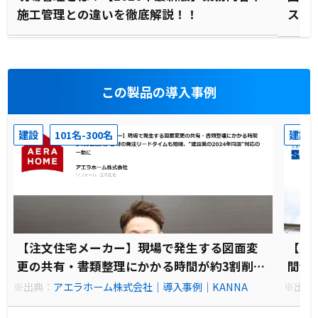
施工管理との違いを徹底解説！！
ステ
この製品の導入事例
建設
101名-300名
建設
【注文住宅メーカー】現場で発生する図面変
【太
更の共有・書類整理にかかる時間が約3割削
間が
減。部材の発注リードタイムも短縮、‟建設業
が生
※出典：
アエラホーム株式会社｜導入事例｜KANNA
※出典
の2024年問題”対応の一助に