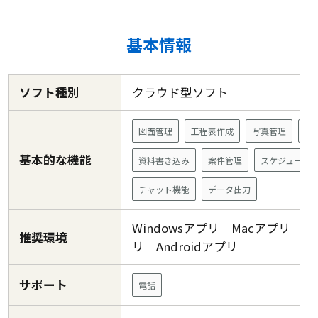
基本情報
ソフト種別
クラウド型ソフト
図面管理
工程表作成
写真管理
電
基本的な機能
資料書き込み
案件管理
スケジュール
チャット機能
データ出力
Windowsアプリ Macアプリ i
推奨環境
リ Androidアプリ
サポート
電話