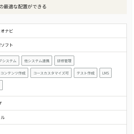
の最適な配置ができる
カオナビ
型ソフト
グシステム
他システム連携
研修管理
ルコンテンツ作成
コースカスタマイズ可
テスト作成
LMS
ウザ
ール