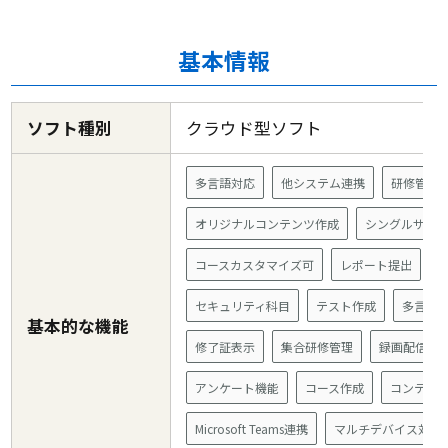
基本情報
ソフト種別
クラウド型ソフト
多言語対応
他システム連携
研修管理
オリジナルコンテンツ作成
シングルサイ
コースカスタマイズ可
レポート提出
セキュリティ科目
テスト作成
多言語
基本的な機能
修了証表示
集合研修管理
録画配信
アンケート機能
コース作成
コンテン
Microsoft Teams連携
マルチデバイス対応