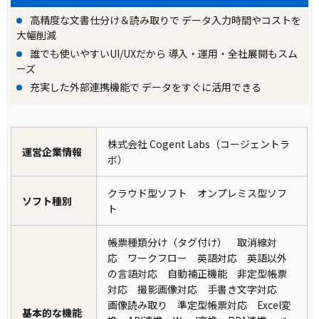
高精度な文書仕分け＆読み取りで データ入力時間やコストを
大幅削減
誰でも使いやすいUI/UXだから 導入・運用・全社展開もスム
ーズ
充実した外部連携機能で データをすぐに活用できる
株式会社 Cogent Labs（コージェントラ
運営企業情報
ボ）
クラウド型ソフト オンプレミス型ソフ
ソフト種別
ト
帳票種類分け（タグ付け） 取消線対
応 ワークフロー 英語対応 英語以外
の言語対応 自動補正機能 非定型帳票
対応 撮影画像対応 手書き文字対応
画像読み取り 準定型帳票対応 Excel変
基本的な機能