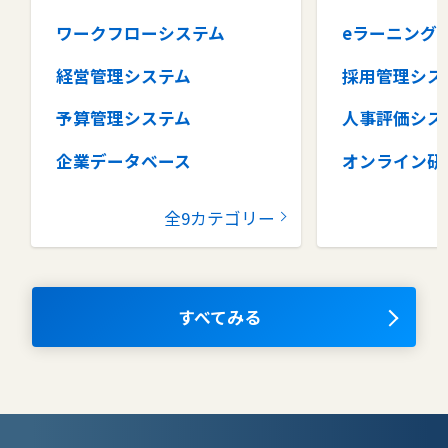
ワークフローシステム
eラーニング
経営管理システム
採用管理シス
予算管理システム
人事評価シス
企業データベース
オンライン研
グループウェア
健康管理シス
全9カテゴリー
コラボレーションツール
タレントマネ
ム
ナレッジマネジメントツール
OKRツール
すべてみる
AIツール
離職防止ツー
エンタープライズサーチ
リファラル採
人材派遣管理