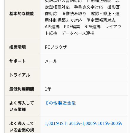
英語以外の言語対応 自動補正機能 非
定型帳票対応 手書き文字対応 撮影画
基本的な機能
像対応 画像読み取り 確認・修正・運
用体制構築まで対応 準定型帳票対応
API連携 PDF編集 RPA連携 レイアウ
ト維持 データベース連携
推奨環境
PCブラウザ
サポート
メール
トライアル
最低利用期間
1年
よく導入して
その他
製造
金融
いる業種
よく導入して
1,001名以上
301名-1,000名
101名-300名
いる企業の規