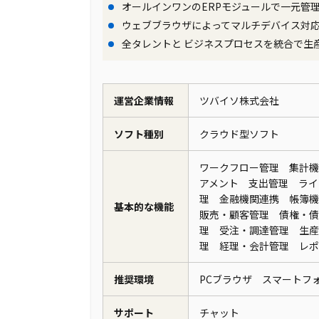
オールインワンのERPモジュールで一元管
ウェブブラウザによってマルチデバイス対
全タレントと ビジネスプロセスを統合で生
運営企業情報
ツバイソ株式会社
ソフト種別
クラウド型ソフト
ワークフロー管理 集計機
アメント 支出管理 ライ
理 金融機関連携 帳簿
基本的な機能
販売・顧客管理 債権・債
理 受注・調達管理 生産
理 経理・会計管理 レ
推奨環境
PCブラウザ スマート
サポート
チャット