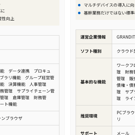
理
マルチデバイスの導入に向
応に
基幹業務だけではない標準
産性向上
運営企業情報
GRAND
ソフト種別
クラウド
ワークフ
能 データ連携 プロキュ
理 財務
ブラリ機能 グループ経営管
管理 販
基本的な機能
機能 決算機能 人事管理
債権・債
務管理 サプライチェーン管
理 サプ
管理 倉庫管理 財務管
理 ライ
ポート機能
PCブラ
推奨環境
フォンブラウザ
リ
サポート
メール