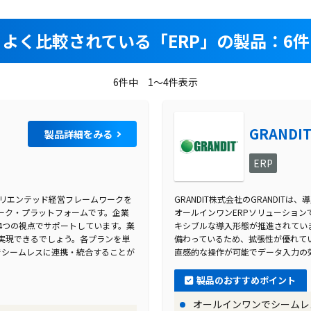
よく比較されている
「ERP」の製品：6件
6件中 1～4件表示
GRANDI
製品詳細をみる
ERP
・オリエンテッド経営フレームワークを
GRANDIT株式会社のGRANDITは、
ーク・プラットフォームです。企業
オールインワンERPソリューショ
4つの視点でサポートしています。業
キシブルな導入形態が推進されてい
実現できるでしょう。各プランを単
備わっているため、拡張性が優れてい
でシームレスに連携・統合することが
直感的な操作が可能でデータ入力の
製品のおすすめポイント
オールインワンでシームレ