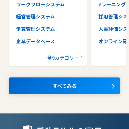
ワークフローシステム
eラーニング
経営管理システム
採用管理シス
予算管理システム
人事評価シス
企業データベース
オンライン研
グループウェア
健康管理シス
全9カテゴリー
コラボレーションツール
タレントマネ
ム
ナレッジマネジメントツール
OKRツール
すべてみる
AIツール
離職防止ツー
エンタープライズサーチ
リファラル採
人材派遣管理