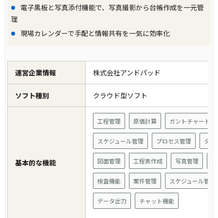
電子黒板と写真添付機能で、写真撮影から台帳作成を一元管
理
現場カレンダーで手配と情報共有を一気に効率化
運営企業情報
株式会社アンドパッド
ソフト種別
クラウド型ソフト
工程管理
原価計算
ガントチャート
スケジュール管理
プロセス管理
タス
図面管理
工程表作成
写真管理
電
基本的な機能
検査機能
案件管理
スケジュール管理
データ出力
チャット機能