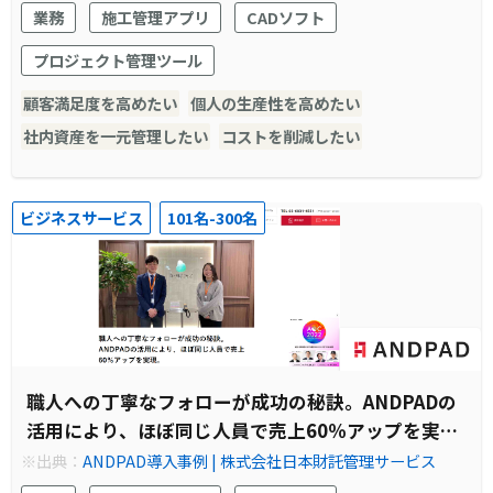
業務
施工管理アプリ
CADソフト
プロジェクト管理ツール
顧客満足度を高めたい
個人の生産性を高めたい
社内資産を一元管理したい
コストを削減したい
ビジネスサービス
101名-300名
職人への丁寧なフォローが成功の秘訣。ANDPADの
活用により、ほぼ同じ人員で売上60％アップを実
現。
※出典：
ANDPAD導入事例 | 株式会社日本財託管理サービス