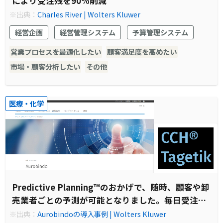
により受注残を90%削減
※出典：
Charles River | Wolters Kluwer
経営企画
経営管理システム
予算管理システム
営業プロセスを最適化したい
顧客満足度を高めたい
市場・顧客分析したい
その他
医療・化学
Predictive Planning™のおかげで、随時、顧客や卸
売業者ごとの予測が可能となりました。毎日受注を
確認し予測データとの比較を行います。市場で供給
※出典：
Aurobindoの導入事例 | Wolters Kluwer