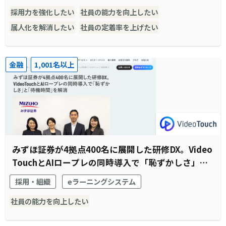
採用力を強化したい
社員の能力を向上したい
属人化を解消したい
社員の定着率を上げたい
金融
1,001名以上
みずほ証券が4拠点400名に展開した研修DX。Video
TouchとAIロープレの同時導入で「恥ずかしさ」と
「待機時間」を解消
採用・組織
eラーニングシステム
社員の能力を向上したい