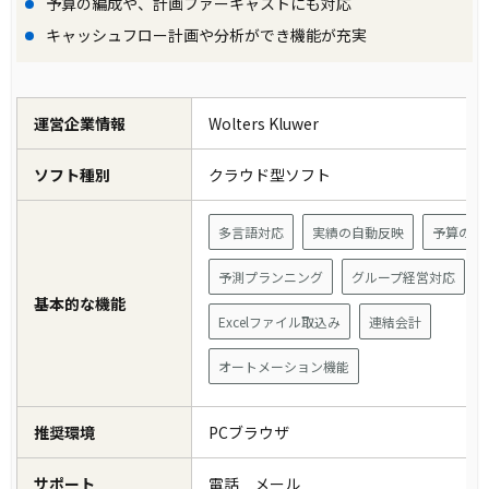
予算の編成や、計画ファーキャストにも対応
キャッシュフロー計画や分析ができ機能が充実
運営企業情報
Wolters Kluwer
ソフト種別
クラウド型ソフト
多言語対応
実績の自動反映
予算の自
予測プランニング
グループ経営対応
基本的な機能
Excelファイル取込み
連結会計
オートメーション機能
推奨環境
PCブラウザ
サポート
電話 メール