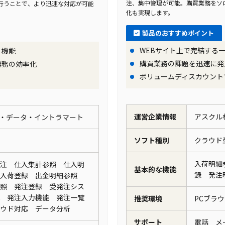
注、集中管理が可能。購買業務をソ
行うことで、より迅速な対応が可能
化も実現します。
製品のおすすめポイント
WEBサイト上で完結する
）機能
購買業務の課題を迅速に発
業務の効率化
ボリュームディスカウント
運営企業情報
アスクル
・データ・イントラマート
ソフト種別
クラウ
入荷明細
注 仕入集計参照 仕入明
基本的な機能
録 発注
 入荷登録 出金明細参照
照 発注登録 受発注シス
 発注入力機能 発注一覧
推奨環境
PCブラ
ラウド対応 データ分析
サポート
電話 