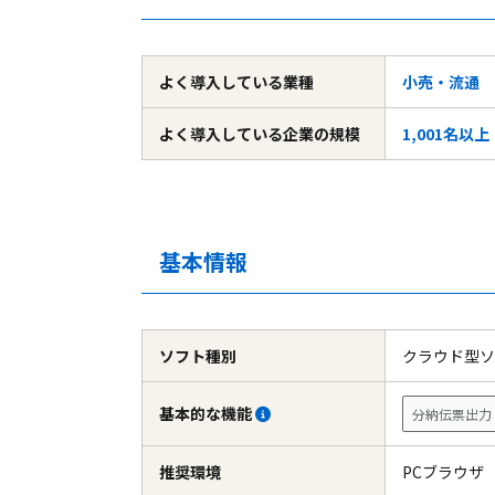
よく導入している
業種
小売・流通
よく導入している
企業の規模
1,001名以上
基本情報
ソフト種別
クラウド型
基本的な機能
分納伝票出力
推奨環境
PCブラウ