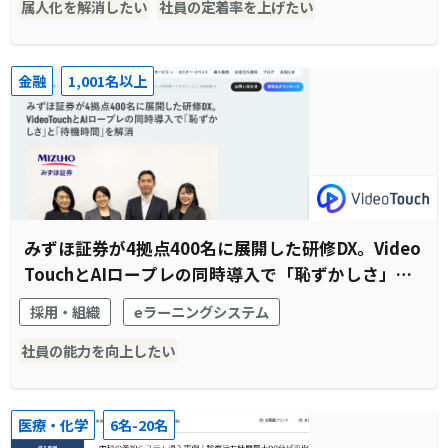
属人化を解消したい
社員の定着率を上げたい
金融
1,001名以上
みずほ証券が4拠点400名に展開した研修DX。Video
TouchとAIロープレの同時導入で「恥ずかしさ」と
「待機時間」を解消
採用・組織
eラーニングシステム
社員の能力を向上したい
医療・化学
6名-20名