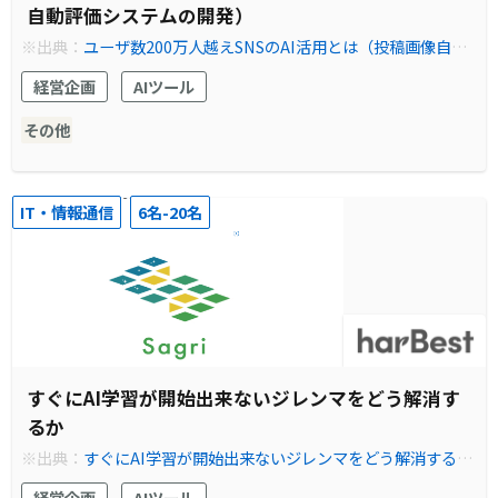
自動評価システムの開発）
※出典：
ユーザ数200万人越えSNSのAI活用とは（投稿画像自動
評価システムの開発） - harBestでアノテーション・AI(人工知
経営企画
AIツール
能)開発を簡単に
その他
IT・情報通信
6名-20名
すぐにAI学習が開始出来ないジレンマをどう解消す
るか
※出典：
すぐにAI学習が開始出来ないジレンマをどう解消するか
- harBestでアノテーション・AI(人工知能)開発を簡単に
経営企画
AIツール