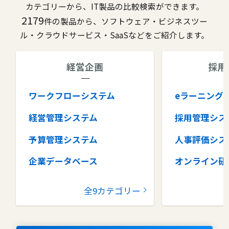
カテゴリーから、IT製品の比較検索ができます。
2179
件の製品から、ソフトウェア・ビジネスツー
ル・クラウドサービス・SaaSなどをご紹介します。
経営企画
採用
ワークフローシステム
eラーニング
経営管理システム
採用管理シス
予算管理システム
人事評価シス
企業データベース
オンライン研
グループウェア
健康管理シス
全9カテゴリー
コラボレーションツール
タレントマネ
ム
ナレッジマネジメントツール