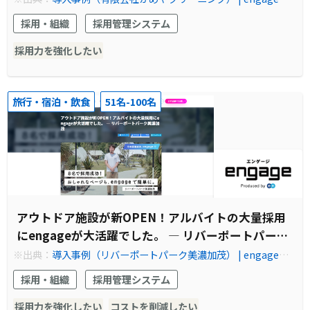
（エンゲージ）国内No.1の採用支援ツール | エン・ジャパン株式
採用・組織
採用管理システム
会社
採用力を強化したい
旅行・宿泊・飲食
51名-100名
アウトドア施設が新OPEN！アルバイトの大量採用
にengageが大活躍でした。 ― リバーポートパーク
美濃加茂
※出典：
導入事例（リバーポートパーク美濃加茂） | engage
（エンゲージ）国内No.1の採用支援ツール | エン・ジャパン株式
採用・組織
採用管理システム
会社
採用力を強化したい
コストを削減したい