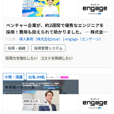
ベンチャー企業が、約2週間で優秀なエンジニアを
採用！費用も抑えられて助かりました。 ― 株式会社
blue
※出典：
導入事例（株式会社blue） | engage（エンゲージ）国
内No.1の採用支援ツール | エン・ジャパン株式会社
採用・組織
採用管理システム
採用力を強化したい
コストを削減したい
小売・流通
21名-50名