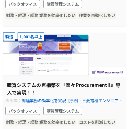
能 & Web-EDI機能の活用により、業務効率化に成
バックオフィス
購買管理システム
功」
財務・経理・総務 業務を効率化したい
作業を自動化したい
製造
1,001名以上
購買システムの再構築を『楽々ProcurementII』導
入で実現！！
※出典：
調達業務の効率化を実現【事例：三菱電機エンジニアリ
ング様】 | 購買管理システム
バックオフィス
購買管理システム
財務・経理・総務 業務を効率化したい
コストを削減したい