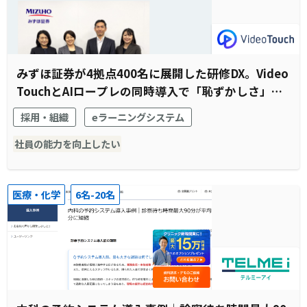
みずほ証券が4拠点400名に展開した研修DX。Video
TouchとAIロープレの同時導入で「恥ずかしさ」と
「待機時間」を解消
採用・組織
eラーニングシステム
社員の能力を向上したい
医療・化学
6名-20名