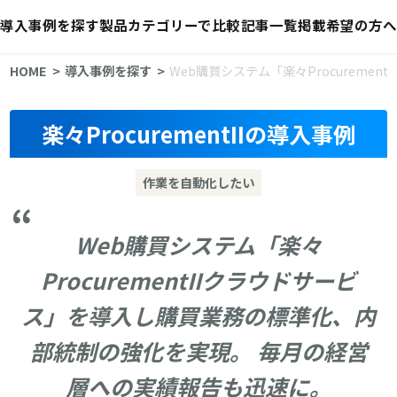
導入事例を探す
製品カテゴリーで比較
記事一覧
掲載希望の方へ
HOME
導入事例を探す
Web購買システム「楽々Procurem
楽々ProcurementIIの導入事例
作業を自動化したい
Web購買システム「楽々
ProcurementIIクラウドサービ
ス」を導入し購買業務の標準化、内
部統制の強化を実現。 毎月の経営
層への実績報告も迅速に。