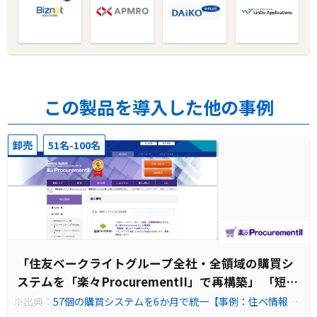
この製品を導入した他の事例
卸売
51名-100名
「住友ベークライトグループ全社・全領域の購買シ
ステムを「楽々ProcurementII」で再構築」 「短期
間・低コストでの導入を実現」 「パンチアウト機
※出典：
57個の購買システムを6か月で統一【事例：住べ情報シ
ステム様】 | 購買管理システム