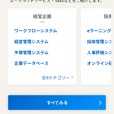
ル・クラウドサービス・SaaSなどをご紹介します。
経営企画
採用
ワークフローシステム
eラーニング
経営管理システム
採用管理シス
予算管理システム
人事評価シス
企業データベース
オンライン研
グループウェア
健康管理シス
全9カテゴリー
コラボレーションツール
タレントマネ
ム
ナレッジマネジメントツール
OKRツール
すべてみる
AIツール
離職防止ツー