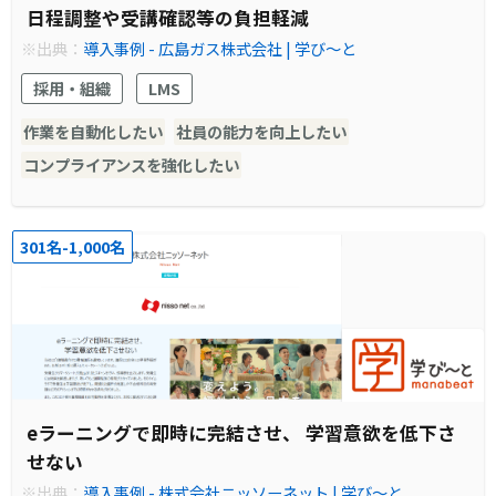
日程調整や受講確認等の負担軽減
※出典：
導入事例 - 広島ガス株式会社 | 学び～と
採用・組織
LMS
作業を自動化したい
社員の能力を向上したい
コンプライアンスを強化したい
301名-1,000名
eラーニングで即時に完結させ、 学習意欲を低下さ
せない
※出典：
導入事例 - 株式会社ニッソーネット | 学び～と