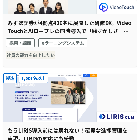
みずほ証券が4拠点400名に展開した研修DX。Video
TouchとAIロープレの同時導入で「恥ずかしさ」と
「待機時間」を解消
採用・組織
eラーニングシステム
社員の能力を向上したい
製造
1,001名以上
もうLIRIS導入前には戻れない！確実な進捗管理を
実現。LIRISの対応にも感動