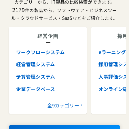
カテゴリーから、IT製品の比較検索ができます。
2179
件の製品から、ソフトウェア・ビジネスツー
ル・クラウドサービス・SaaSなどをご紹介します。
経営企画
採用
ワークフローシステム
eラーニング
経営管理システム
採用管理シス
予算管理システム
人事評価シス
企業データベース
オンライン研
グループウェア
健康管理シス
全9カテゴリー
コラボレーションツール
タレントマネ
ム
ナレッジマネジメントツール