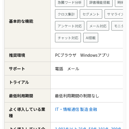
急騰ワード分析
辞書機能搭載
時系列
クロス集計
セグメント
サマライズ
基本的な機能
アンケート対応
メール対応
モニタ調
チャット対応
AI搭載
推奨環境
PCブラウザ Windowsアプリ
サポート
電話 メール
トライアル
最低利用期間
最低利用期間の制限なし
よく導入している業
IT・情報通信
製造
金融
種
よく導入している企
1,001名以上
21名-50名
101名-300名