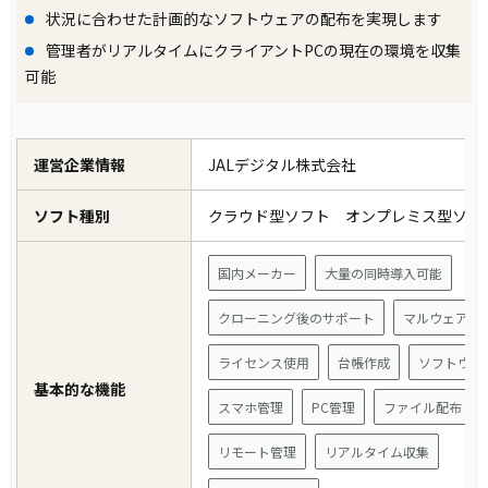
状況に合わせた計画的なソフトウェアの配布を実現します
管理者がリアルタイムにクライアントPCの現在の環境を収集
可能
運営企業情報
JALデジタル株式会社
ソフト種別
クラウド型ソフト オンプレミス型ソ
国内メーカー
大量の同時導入可能
クローニング後のサポート
マルウェア対
ライセンス使用
台帳作成
ソフトウェ
基本的な機能
スマホ管理
PC管理
ファイル配布
リモート管理
リアルタイム収集