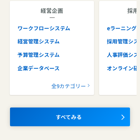
経営企画
採用
ワークフローシステム
eラーニング
経営管理システム
採用管理シス
予算管理システム
人事評価シス
企業データベース
オンライン研
グループウェア
健康管理シス
全9カテゴリー
コラボレーションツール
タレントマネ
ム
ナレッジマネジメントツール
OKRツール
すべてみる
AIツール
離職防止ツー
エンタープライズサーチ