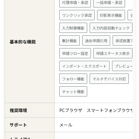
代理申請・承認
一括申請・承認
ワンクリック承認
印影表示機能
合議
入力制御機能
入力内容自動チェック
集計機能
過去申請引用
承認放置アラ
基本的な機能
申請フロー設定
申請ステータス表示
インポート・エクスポート
プレビュー機
フォロー機能
マルチデバイス対応
チャット機能
推奨環境
PCブラウザ スマートフォンブラウザ
サポート
メール