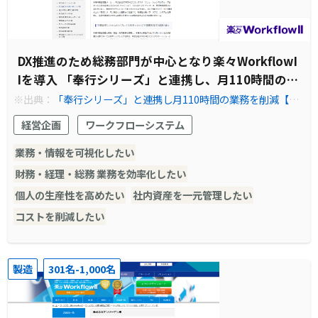
DX推進のため総務部門が中心となり楽々WorkflowI
Iを導入 「奉行シリーズ」と連携し、月110時間の業
務を削減
※出典：
「奉行シリーズ」と連携し月110時間の業務を削減【SC
REEN SPE テック様】 | ワークフロー 楽々WorkflowII
経営企画
ワークフローシステム
業務・情報を可視化したい
財務・経理・総務 業務を効率化したい
個人の生産性を高めたい
社内資産を一元管理したい
コストを削減したい
製造
301名-1,000名