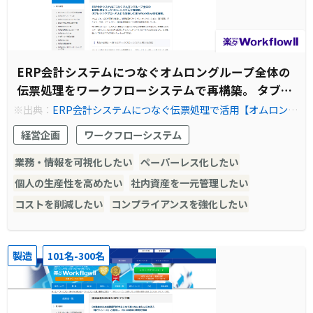
ERP会計システムにつなぐオムロングループ全体の
伝票処理をワークフローシステムで再構築。 タブレ
ットやグローバルにも対応した楽々WorkflowIIを採
※出典：
ERP会計システムにつなぐ伝票処理で活用【オムロン
様】 | ワークフロー 楽々WorkflowII
用。
経営企画
ワークフローシステム
業務・情報を可視化したい
ペーパーレス化したい
個人の生産性を高めたい
社内資産を一元管理したい
コストを削減したい
コンプライアンスを強化したい
製造
101名-300名