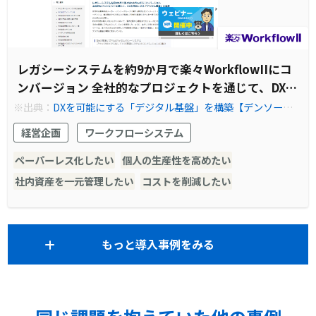
レガシーシステムを約9か月で楽々WorkflowIIにコ
ンバージョン 全社的なプロジェクトを通じて、DXを
可能にする「デジタル基盤」を構築
※出典：
DXを可能にする「デジタル基盤」を構築【デンソーテ
ン様】 | ワークフロー 楽々WorkflowII
経営企画
ワークフローシステム
ペーパーレス化したい
個人の生産性を高めたい
社内資産を一元管理したい
コストを削減したい
もっと導入事例をみる