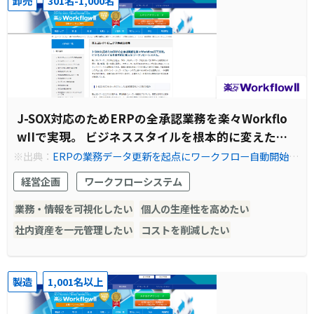
卸売
301名-1,000名
J-SOX対応のためERPの全承認業務を楽々Workflo
wIIで実現。 ビジネススタイルを根本的に変えたワ
ークフローシステム。
※出典：
ERPの業務データ更新を起点にワークフロー自動開始
【富士エレクトロニクス様】 | ワークフロー 楽々WorkflowII
経営企画
ワークフローシステム
業務・情報を可視化したい
個人の生産性を高めたい
社内資産を一元管理したい
コストを削減したい
製造
1,001名以上