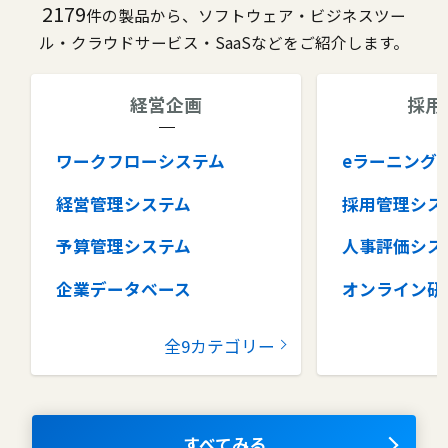
2179
件の製品から、ソフトウェア・ビジネスツー
ル・クラウドサービス・SaaSなどをご紹介します。
経営企画
採用
ワークフローシステム
eラーニング
経営管理システム
採用管理シス
予算管理システム
人事評価シス
企業データベース
オンライン研
グループウェア
健康管理シス
全9カテゴリー
コラボレーションツール
タレントマネ
ム
ナレッジマネジメントツール
OKRツール
すべてみる