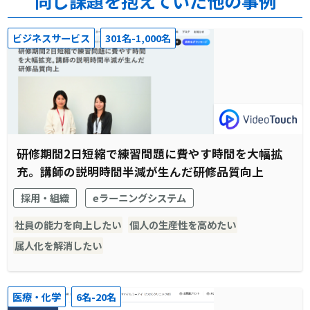
同じ課題を抱えていた他の事例
ビジネスサービス
301名-1,000名
研修期間2日短縮で練習問題に費やす時間を大幅拡
充。講師の説明時間半減が生んだ研修品質向上
採用・組織
eラーニングシステム
社員の能力を向上したい
個人の生産性を高めたい
属人化を解消したい
医療・化学
6名-20名