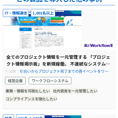
IT・情報通信
1,001名以上
全てのプロジェクト情報を一元管理する 「プロジェ
クト情報掲示板」を新規稼働。 不連続なシステムを
コントロールし、連続化を実現。
※出典：
引合いからプロジェクト完了までの各イベントをワーク
フロー化【エクサ様】 | ワークフロー 楽々WorkflowII
経営企画
ワークフローシステム
業務・情報を可視化したい
社内資産を一元管理したい
コンプライアンスを強化したい