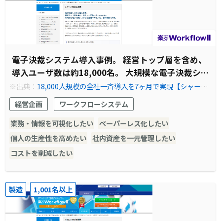
電子決裁システム導入事例。 経営トップ層を含め、
導入ユーザ数は約18,000名。 大規模な電子決裁シ
ステムの全社一斉導入を、七ヶ月間で実現。
※出典：
18,000人規模の全社一斉導入を7ヶ月で実現【シャープ
様】 | ワークフロー 楽々WorkflowII
経営企画
ワークフローシステム
業務・情報を可視化したい
ペーパーレス化したい
個人の生産性を高めたい
社内資産を一元管理したい
コストを削減したい
製造
1,001名以上