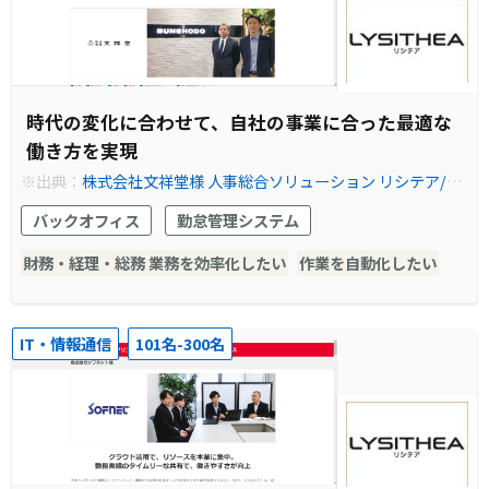
時代の変化に合わせて、自社の事業に合った最適な
働き方を実現
※出典：
株式会社文祥堂様 人事総合ソリューション リシテア/就
業管理クラウドサービスの導入事例やシステム構築例を紹介｜事
バックオフィス
勤怠管理システム
例紹介｜株式会社日立ソリューションズ
財務・経理・総務 業務を効率化したい
作業を自動化したい
IT・情報通信
101名-300名