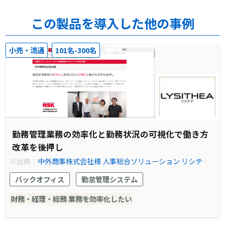
この製品を導入した他の事例
小売・流通
101名-300名
勤務管理業務の効率化と勤務状況の可視化で働き方
改革を後押し
※出典：
中外商事株式会社様 人事総合ソリューション リシテア/
就業管理クラウドサービスの導入事例やシステム構築例を紹介｜
バックオフィス
勤怠管理システム
事例紹介｜株式会社日立ソリューションズ既存の勤務管理システ
ムがフレックスタイム制に未対応で勤務時間の管理が煩雑化
財務・経理・総務 業務を効率化したい