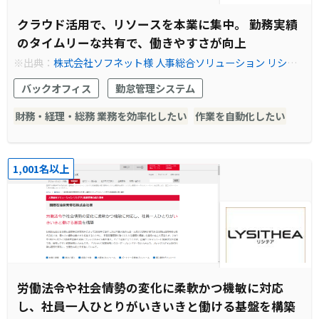
クラウド活用で、リソースを本業に集中。 勤務実績
のタイムリーな共有で、働きやすさが向上
※出典：
株式会社ソフネット様 人事総合ソリューション リシテ
ア/就業管理クラウドサービスの導入事例やシステム構築例を紹
バックオフィス
勤怠管理システム
介｜事例紹介｜株式会社日立ソリューションズ
財務・経理・総務 業務を効率化したい
作業を自動化したい
1,001名以上
労働法令や社会情勢の変化に柔軟かつ機敏に対応
し、社員一人ひとりがいきいきと働ける基盤を構築