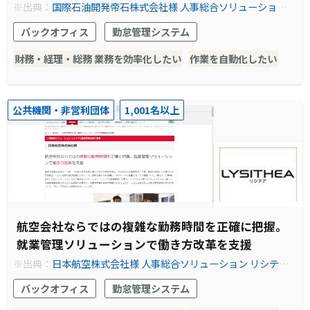
※出典：
国際石油開発帝石株式会社様 人事総合ソリューション
リシテア/就業管理の導入事例やシステム構築例を紹介｜事例紹
バックオフィス
勤怠管理システム
介｜株式会社日立ソリューションズ
財務・経理・総務 業務を効率化したい
作業を自動化したい
公共機関・非営利団体
1,001名以上
航空会社ならではの複雑な勤務時間を正確に把握。
就業管理ソリューションで働き方改革を支援
※出典：
日本航空株式会社様 人事総合ソリューション リシテア/
就業管理の導入事例やシステム構築例を紹介｜事例紹介｜株式会
バックオフィス
勤怠管理システム
社日立ソリューションズ