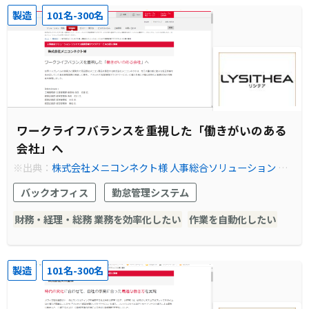
製造
101名-300名
ワークライフバランスを重視した「働きがいのある
会社」へ
※出典：
株式会社メニコンネクト様 人事総合ソリューション リ
シテア/就業管理クラウドサービスの導入事例やシステム構築例
バックオフィス
勤怠管理システム
を紹介｜事例紹介｜株式会社日立ソリューションズ
財務・経理・総務 業務を効率化したい
作業を自動化したい
製造
101名-300名