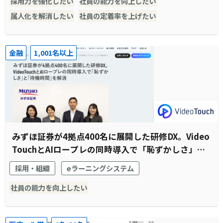
採用力を強化したい
社員の能力を向上したい
属人化を解消したい
社員の定着率を上げたい
金融
1,001名以上
みずほ証券が4拠点400名に展開した研修DX。Video
TouchとAIロープレの同時導入で「恥ずかしさ」と
「待機時間」を解消
採用・組織
eラーニングシステム
社員の能力を向上したい