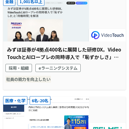
金融
1,001名以上
みずほ証券が4拠点400名に展開した研修DX。Video
TouchとAIロープレの同時導入で「恥ずかしさ」と
「待機時間」を解消
採用・組織
eラーニングシステム
社員の能力を向上したい
医療・化学
6名-20名