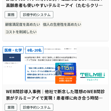
高齢患者も使いやすいテルミーアイ（たむらクリニ
ック様）
業務
診療予約システム
顧客満足度を高めたい
個人の生産性を高めたい
コストを削減したい
医療・化学
6名-20名
WEB問診導入事例｜他社で断念した理想のWEB問診
票がテルミーアイで実現！患者様に向き合う時間の
創出に成功
業務
診療予約システム