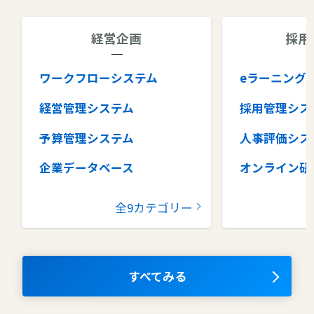
経営企画
採用
ワークフローシステム
eラーニング
経営管理システム
採用管理シス
予算管理システム
人事評価シス
企業データベース
オンライン研
グループウェア
健康管理シス
全9カテゴリー
コラボレーションツール
タレントマネ
ム
ナレッジマネジメントツール
OKRツール
すべてみる
AIツール
離職防止ツー