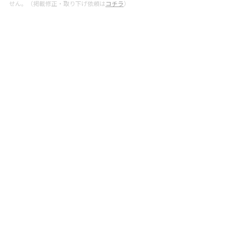
せん。（掲載修正・取り下げ依頼は
コチラ
）