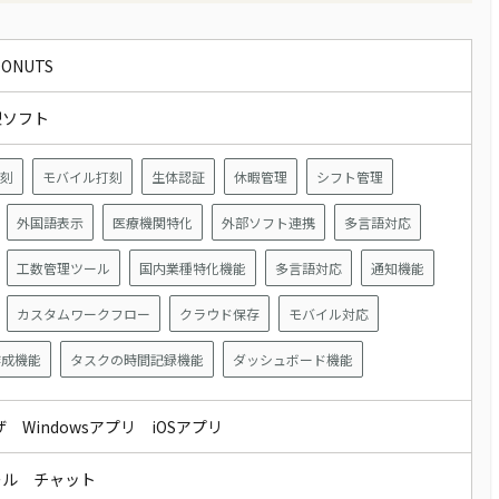
ONUTS
型ソフト
打刻
モバイル打刻
生体認証
休暇管理
シフト管理
外国語表示
医療機関特化
外部ソフト連携
多言語対応
工数管理ツール
国内業種特化機能
多言語対応
通知機能
カスタムワークフロー
クラウド保存
モバイル対応
作成機能
タスクの時間記録機能
ダッシュボード機能
ザ Windowsアプリ iOSアプリ
ール チャット