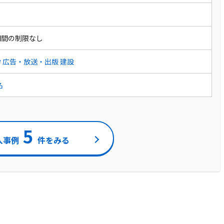
期間の制限なし
学
広告・放送・出版
建設
名
5
入事例
件をみる