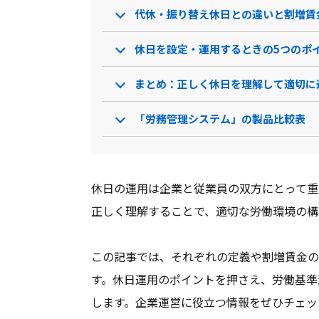
代休・振り替え休日との違いと割増賃
製品名
Eye“247” Work Smar…
カ
休日を設定・運用するときの5つのポ
サービス資料
まとめ：正しく休日を理解して適切に
無料ダウンロード
「労務管理システム」の製品比較表
資料ダウンロード
資料
クラウド型ソフト
クラウ
ソフト種別
休日の運用は企業と従業員の双方にとって重
正しく理解することで、適切な労働環境の構
PCブラウザ
PCブラウ
推奨環境
ンブラウ
この記事では、それぞれの定義や割増賃金の
す。休日運用のポイントを押さえ、労働基準
電話 /
メール /
チャット
電話 /
メ
サポート
します。企業運営に役立つ情報をぜひチェッ
/
/