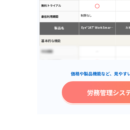
無料トライアル
制限なし
最低利用期間
製品名
Eye“247” Work Smar…
カ
基本的な機能
年末調整
データ分析機能
価格や製品機能など、見やす
多言語対応
マイナンバー管理
労務管理シス
利用者権限の管理
労働者名簿作成
帳票の自動作成
入退社手続き