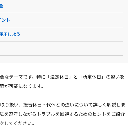
金
オナビ労務
オフィスステーション
HRBrain
COMPANY 人事管理シス
テム
イント
運用しよう
ダウンロード
資料ダウンロード
ド型ソフト
クラウド型ソフト
クラウド型ソフト
クラウド型ソフト
要なテーマです。特に「法定休日」と「所定休日」の違いを
築が可能になります。
ザ
スマートフォ
PCブラウザ
スマートフォ
PCブラウザ
スマートフォ
PCブラウザ
ザ
ンブラウザ
ンブラウザ
取り扱い、振替休日・代休との違いについて詳しく解説しま
法を遵守しながらトラブルを回避するためのヒントをご紹介
ール /
チャット
電話 /
メール /
チャット
電話 /
メール /
チャット
電話 /
メール /
チャット
クしてください。
/
/
/