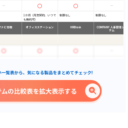
1か月（月次契約、いつで
制限なし
制限なし
も解約可）
オナビ労務
オフィスステーション
HRBrain
COMPANY 人事管理シス
テム
い一覧表から、気になる製品をまとめてチェック!
テムの比較表を拡大表示する