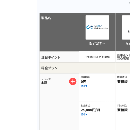
製品名
Eye“247”…
カ
効率化×
注目ポイント
圧倒的コスパを実感
安心管理
料金プラン
初期費用
初期費用
プラン名
0円
要相談
金額
備考
利用料金
利用料金
25,000円/月
要相談
備考