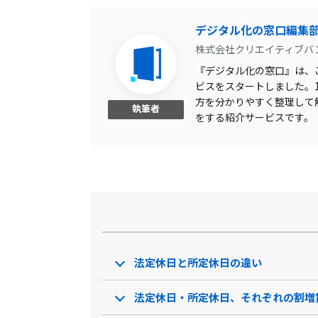
電子署名
デジタル化の窓口編集
株式会社クリエイティブバ
システム連携
『デジタル化の窓口』は、こ
勤怠管理
ビスをスタートしました。1,
方を分かりやすく整理して
項目のカスタマイズ機能
執筆者
をする紹介サービスです。
源泉徴収票の発行
書類作成機能
各種保険料の計算
ワークフロー機能
Web給与明細
法定休日と所定休日の違い
給与計算
電子申請対応
法定休日・所定休日、それぞれの割増
ID管理