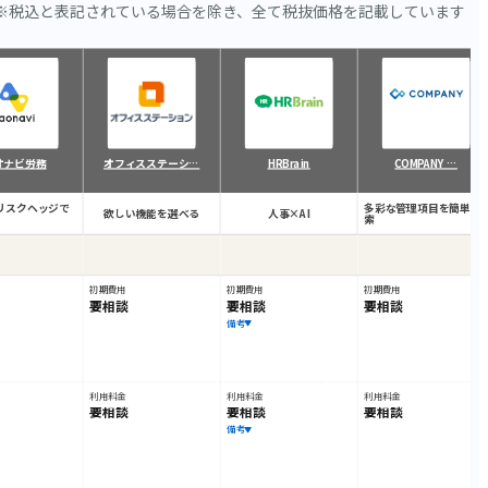
※税込と表記されている場合を除き、全て税抜価格を記載しています
オナビ労務
オフィスステーシ…
HRBrain
COMPANY …
リスクヘッジで
多彩な管理項目を簡単検
欲しい機能を選べる
人事×AI
索
初期費用
初期費用
初期費用
要相談
要相談
要相談
備考
利用料金
利用料金
利用料金
要相談
要相談
要相談
備考