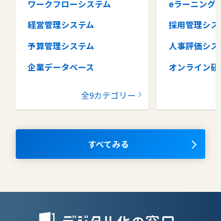
ワークフローシステム
eラーニング
経営管理システム
採用管理シス
予算管理システム
人事評価シス
企業データベース
オンライン研
グループウェア
健康管理シス
全9カテゴリー
コラボレーションツール
タレントマネ
ム
ナレッジマネジメントツール
OKRツール
すべてみる
AIツール
離職防止ツー
エンタープライズサーチ
リファラル採
人材派遣管理