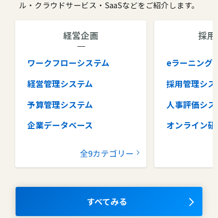
ル・クラウドサービス・SaaSなどをご紹介します。
経営企画
採用
ワークフローシステム
eラーニング
経営管理システム
採用管理シス
予算管理システム
人事評価シス
企業データベース
オンライン研
グループウェア
健康管理シス
全9カテゴリー
コラボレーションツール
タレントマネ
ム
ナレッジマネジメントツール
OKRツール
すべてみる
AIツール