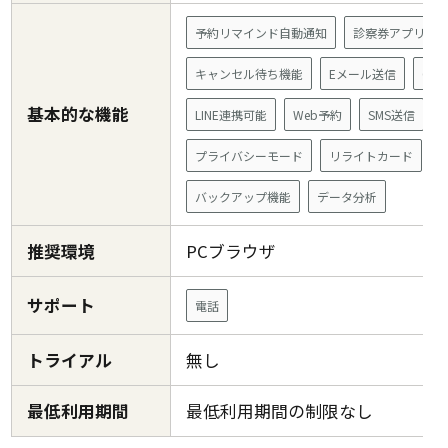
予約リマインド自動通知
診察券アプリ
キャンセル待ち機能
Eメール送信
CTI
基本的な機能
LINE連携可能
Web予約
SMS送信
プライバシーモード
リライトカード
バックアップ機能
データ分析
推奨環境
PCブラウザ
サポート
電話
トライアル
無し
最低利用期間
最低利用期間の制限なし