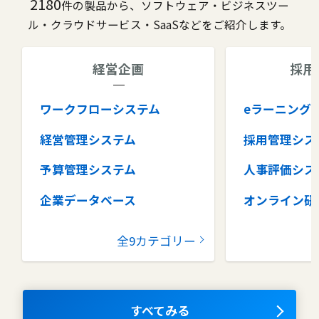
2180
件の製品から、ソフトウェア・ビジネスツー
ル・クラウドサービス・SaaSなどをご紹介します。
経営企画
採用
ワークフローシステム
eラーニング
経営管理システム
採用管理シス
予算管理システム
人事評価シス
企業データベース
オンライン研
グループウェア
健康管理シス
全9カテゴリー
コラボレーションツール
タレントマネ
ム
ナレッジマネジメントツール
OKRツール
すべてみる