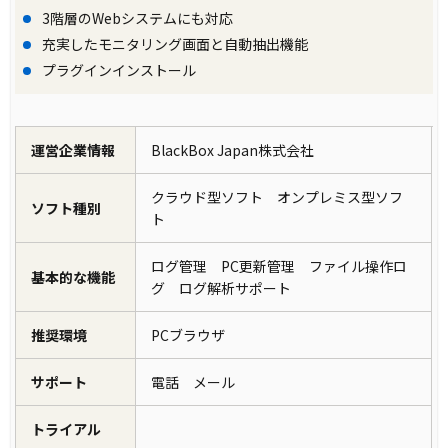
X-MONの導入を検討した際、その運用保守の容
3階層のWebシステムにも対応
充実したモニタリング画面と自動抽出機能
易さや、ソフト・ハードに関する一元的なサポ
プラグインインストール
ートを受けられる点が評価されました。特に、
X-MONはWEBインターフェース上から簡単にバ
ックアップ・リストアが実行できる点や、スタ
運営企業情報
BlackBox Japan株式会社
ンバイ機への同期もワンタッチで可能であるた
め、これらの機能が導入の決め手となりまし
クラウド型ソフト オンプレミス型ソフ
ソフト種別
ト
た。
ログ管理 PC更新管理 ファイル操作ロ
基本的な機能
製品の導入により改善した業務
グ ログ解析サポート
X-MONの導入により、既存のシステムを統廃合
推奨環境
PCブラウザ
することができ、システムごとの教育やスキル
トランスファーのコストを削減することができ
サポート
電話 メール
ました。また、X-MONのユーザ管理機能を活用
トライアル
し、権限ごとの機能制限を行うことで、業務の