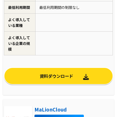
効率化を実現しました。さらに、サポート対応
最低利用期間
最低利用期間の制限なし
もスムーズに行われ、運用の安定性が向上しま
よく導入して
した。
いる業種
よく導入して
いる企業の規
模
資料ダウンロード
MaLionCloud