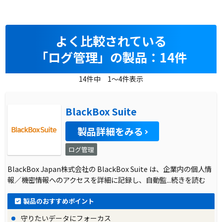
ネス成長をサポートしています。その中で、運
用保守の容易さやサポートの厚さを求めて、新
しいシステムの導入を検討することとなりまし
よく比較されている
た。
「ログ管理」の製品：14件
導入前に企業が抱えていた課題
14件中 1～4件表示
株式会社アット東京は、アプライアンス製品を
使用していましたが、ソフトウェアとハードウ
BlackBox Suite
ェアの統合による運用保守の課題がありまし
製品詳細をみる
た。また、監視設定のバックアップやリストア
ログ管理
に関しても、他の製品では複雑な操作やコマン
ドが必要で、効率的な運用が難しい状況でし
BlackBox Japan株式会社の BlackBox Suite は、企業内の個人情
報／機密情報へのアクセスを詳細に記録し、自動監
...続きを読む
た。
製品のおすすめポイント
導入前の課題に対する解決策
守りたいデータにフォーカス