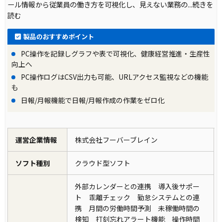
ール情報から従業員の働き方を可視化し、見えない業務の
...続きを
読む
製品のおすすめポイント
PC操作を記録しグラフや表で可視化、健康経営推進・生産性
向上へ
PC操作ログはCSV出力も可能、URLアクセス監視などの機能
も
日報/月報機能で日報/月報作成の作業をゼロ化
運営企業情報
株式会社フーバーブレイン
ソフト種別
クラウド型ソフト
外部カレンダーとの連携 導入後サポー
ト 乖離チェック 勤怠システムとの連
携 月間の労働時間予測 未稼働時間の
検知 打刻忘れアラート機能 操作時間