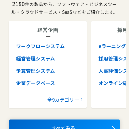
2180
件の製品から、ソフトウェア・ビジネスツー
ル・クラウドサービス・SaaSなどをご紹介します。
経営企画
採用
ワークフローシステム
eラーニング
経営管理システム
採用管理シス
予算管理システム
人事評価シス
企業データベース
オンライン研
グループウェア
健康管理シス
全9カテゴリー
コラボレーションツール
タレントマネ
ム
ナレッジマネジメントツール
OKRツール
すべてみる