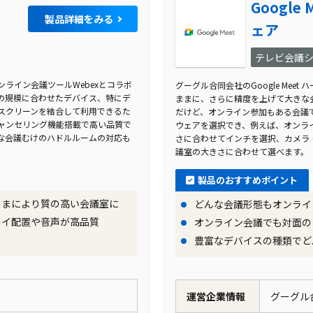
Google
製品詳細をみる
ェア
テレビ会議
、オンライン会議ツールWebexとコラボ
グーグル合同会社のGoogle Meet
の規模に合わせたデバイス、特にデ
ままに、さらに精度を上げて大きな
スクリーンを結合して利用できるた
だけど、オンライン参加もある会議
ャンセリング機能搭載で高い品質で
ウェアを選択でき、例えば、オンラ
な会議むけのハドルルームの対応も
さに合わせてインチを選択、カメラ
議室の大きさに合わせて選べます。
製品のおすすめポイント
のままにより質の高い会議室に
どんな会議形態もオンライ
レイ配置や音声が高品質
オンライン会議でも対面の
！
豊富なデバイスの種類でど
運営企業情報
グーグル