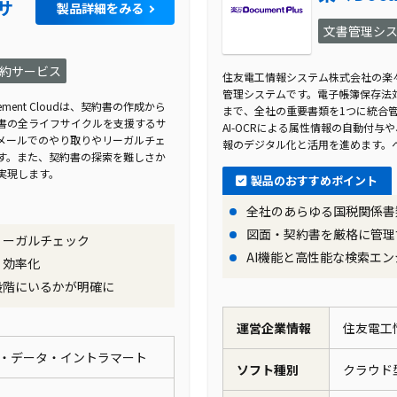
フサ
製品詳細をみる
文書管理シ
約サービス
住友電工情報システム株式会社の楽々Do
管理システムです。電子帳簿保存法対
rement Cloudは、契約書の作成から
まで、全社の重要書類を1つに統合
書の全ライフサイクルを支援するサ
AI-OCRによる属性情報の自動付与や
メールでのやり取りやリーガルチェ
報のデジタル化と活用を進めます。
す。また、契約書の探索を難しさか
実現します。
製品のおすすめポイント
全社のあらゆる国税関係書
図面・契約書を厳格に管理
リーガルチェック
AI機能と高性能な検索エ
、効率化
段階にいるかが明確に
運営企業情報
住友電工
・データ・イントラマート
ソフト種別
クラウド