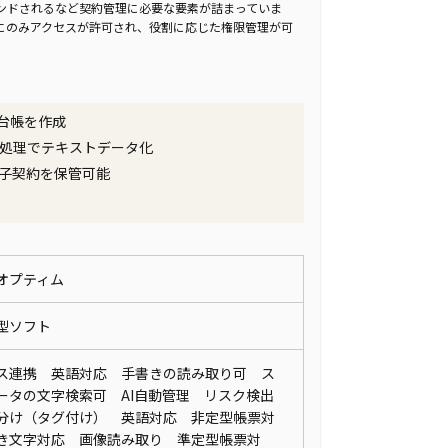
ンドされるなど契約管理に必要な要素が詰まっていま
にのみアクセスが許可され、役割に応じた権限管理が可
台帳を作成
R処理でテキストデータ化
子契約を保管可能
オプティム
ド型ソフト
ス連携 英語対応 手書きの読み取り可 ス
ータの文字検索可 AI自動管理 リスク検出
分け（タグ付け） 英語対応 非定型帳票対
き文字対応 画像読み取り 準定型帳票対