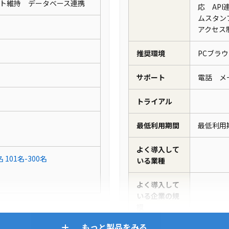
ウト維持 データベース連携
応 AP
ムスタン
アクセス
推奨環境
PCブラ
サポート
電話 
トライアル
最低利用期間
最低利用
よく導入して
名
101名-300名
いる業種
よく導入して
いる企業の規
模
もっと製品をみる