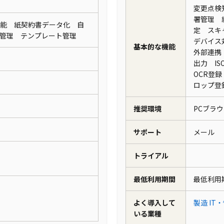
変更点検
署管理 
能 紙契約書データ化 自
定 スキ
動管理 テンプレート管理
デバイス
基本的な機能
外部連携
出力 I
OCR登
ロップ
推奨環境
PCブラ
サポート
メール
トライアル
最低利用期間
最低利用
よく導入して
製造
IT
いる業種