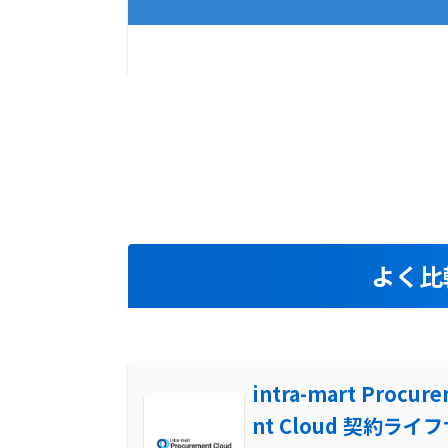
59
導入事例
件
よく比
intra-mart Procur
nt Cloud 契約ライ