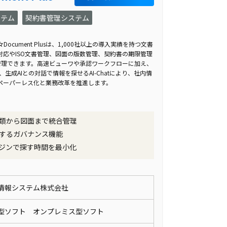
ステム
契約書管理システム
cument Plusは、1,000社以上の導入実績を持つ文書
応やISO文書管理、図面の版数管理、契約書の期限管理
管理できます。高速ビューワや承認ワークフローに加え、
、生成AIとの対話で情報を探せるAI-Chatにより、社内情
ペーパーレス化と業務改革を推進します。
類から図面まで統合管理
するガバナンス機能
ンジンで探す時間を最小化
情報システム株式会社
型ソフト オンプレミス型ソフト