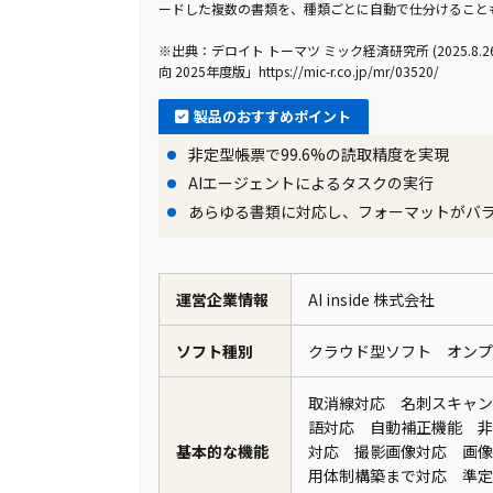
ードした複数の書類を、種類ごとに自動で仕分けること
※出典：デロイト トーマツ ミック経済研究所 (2025.8
向 2025年度版」https://mic-r.co.jp/mr/03520/
製品のおすすめポイント
非定型帳票で99.6%の読取精度を実現
AIエージェントによるタスクの実行
あらゆる書類に対応し、フォーマットがバ
運営企業情報
AI inside 株式会社
ソフト種別
クラウド型ソフト オン
取消線対応 名刺スキャン
語対応 自動補正機能 非
基本的な機能
対応 撮影画像対応 画像
用体制構築まで対応 準定型