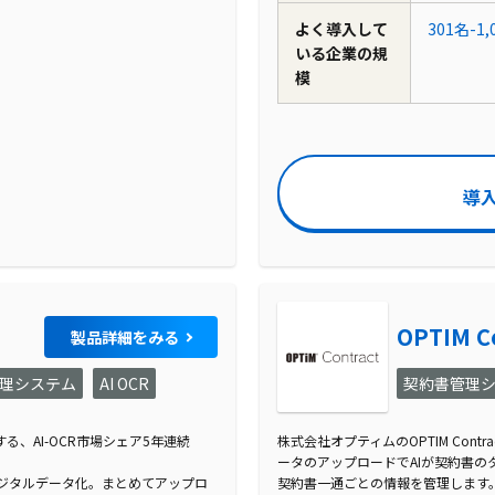
よく導入して
301名-1,
いる企業の規
模
導
OPTIM C
製品詳細をみる
理システム
AI OCR
契約書管理
する、AI-OCR市場シェア5年連続
株式会社オプティムのOPTIM Con
ータのアップロードでAIが契約書
ジタルデータ化。まとめてアップロ
契約書一通ごとの情報を管理します