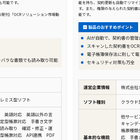
も可能です。
能を持ち、契約更新も自動でリマイ
す。また、権限の与えられた契約書
.26発刊)「OCRソリューション市場動
能です。
製品のおすすめポイント
AIが自動で、契約書の管理
スキャンした契約書をOC
電子帳簿保存法に則して電
ラバラな書類でも読み取り可能
セキュリティ対策も万全
運営企業情報
株式会社
プレミス型ソフト
ソフト種別
クラウ
 英語対応 英語以外の言
他サービ
定型帳票対応 手書き文字
キャンデ
読み取り 確認・修正・運
帳票種類
帳票対応 API連携 PDF
基本的な機能
応 手書