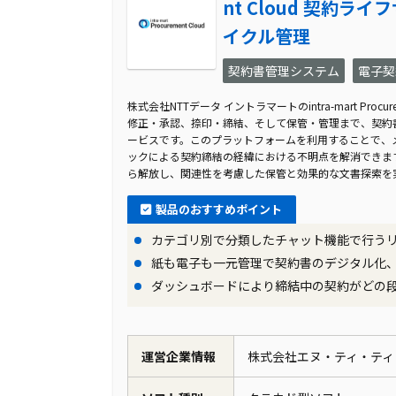
nt Cloud 契約ライ
イクル管理
契約書管理システム
電子契
株式会社NTTデータ イントラマートのintra-mart Procu
修正・承認、捺印・締結、そして保管・管理まで、契約
ービスです。このプラットフォームを利用することで、
ックによる契約締結の経緯における不明点を解消できま
ら解放し、関連性を考慮した保管と効果的な文書探索を
製品のおすすめポイント
カテゴリ別で分類したチャット機能で行う
紙も電子も一元管理で契約書のデジタル化
ダッシュボードにより締結中の契約がどの
運営企業情報
株式会社エヌ・ティ・ティ