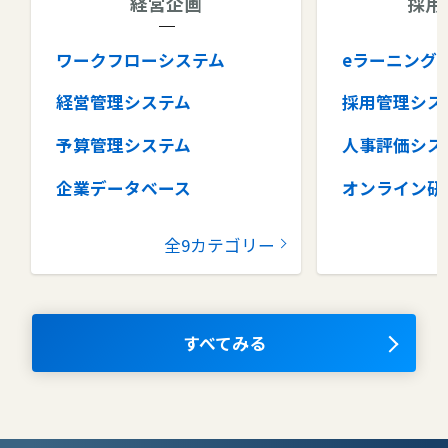
経営企画
採用
ワークフローシステム
eラーニング
経営管理システム
採用管理シス
予算管理システム
人事評価シス
企業データベース
オンライン研
グループウェア
健康管理シス
全9カテゴリー
コラボレーションツール
タレントマネ
ム
ナレッジマネジメントツール
OKRツール
すべてみる
AIツール
離職防止ツー
エンタープライズサーチ
リファラル採