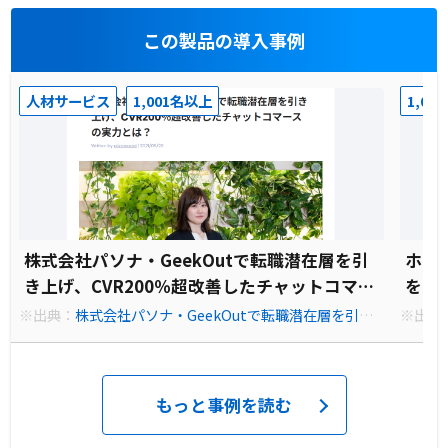
この製品の導入事例
人材サービス
1,001名以上
1,00
株式会社パソナ・GeekOutで転職潜在層を引
ホッ
き上げ、CVR200％超改善したチャットコマー
を導
スの実力とは？
※出典：
株式会社パソナ・GeekOutで転職潜在層を引き
※出典
上げ、CVR200％超改善したチャットコマースの実力と
導入。来
は？ | 株式会社Zeals(ジールス)
もっと事例を読む