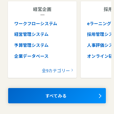
経営企画
採用
ワークフローシステム
eラーニング
経営管理システム
採用管理シス
予算管理システム
人事評価シス
企業データベース
オンライン研
グループウェア
健康管理シス
全9カテゴリー
コラボレーションツール
タレントマネ
ム
ナレッジマネジメントツール
OKRツール
すべてみる
AIツール
離職防止ツー
エンタープライズサーチ