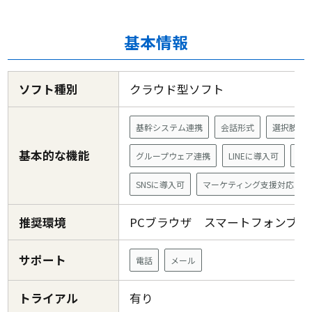
基本情報
ソフト種別
クラウド型ソフト
基幹システム連携
会話形式
選択肢形
基本的な機能
グループウェア連携
LINEに導入可
AP
SNSに導入可
マーケティング支援対応
推奨環境
PCブラウザ スマートフォンブ
サポート
電話
メール
トライアル
有り