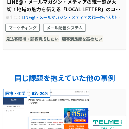
LINE@・メールマガジン・メディアの統一感が大
切！地域の魅力を伝える「LOCAL LETTER」のコミ
ュニケーション
※出典：
LINE@・メールマガジン・メディアの統一感が大切！
地域の魅力を伝える「LOCAL LETTER」のコミュニケーション -
マーケティング
メール配信システム
Benchmark Email
見込客獲得・顧客育成したい
顧客満足度を高めたい
同じ課題を抱えていた他の事例
医療・化学
6名-20名