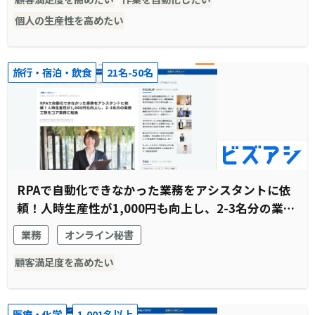
個人の生産性を高めたい
旅行・宿泊・飲食
21名-50名
RPAで自動化できなかった業務をアシスタントに依
頼！人時生産性が1,000円も向上し、2-3名分の業務
工数をコア業務に転換
業務
オンライン秘書
顧客満足度を高めたい
医療・化学
1,001名以上