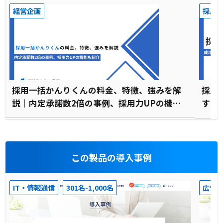
経営企画
採用
採用一括かんりくんの料金、特徴、強みを解
採用
説｜内定承諾数2倍の事例、採用力UPの機能
すめ
も紹介
この製品の導入事例
IT・情報通信
301名-1,000名
広告