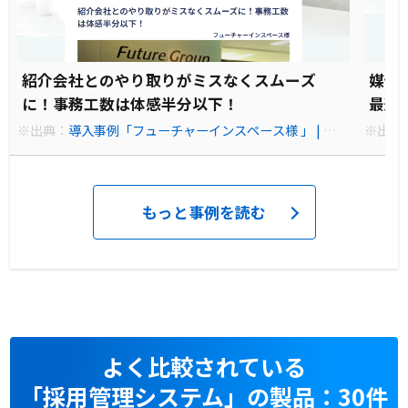
紹介会社とのやり取りがミスなくスムーズ
媒体
に！事務工数は体感半分以下！
最適
※出典：
導入事例「フューチャーインスペース様 」 | 採用
※出典
一括かんりくん
りくん
もっと事例を読む
よく比較されている
「採用管理システム」の製品：30件