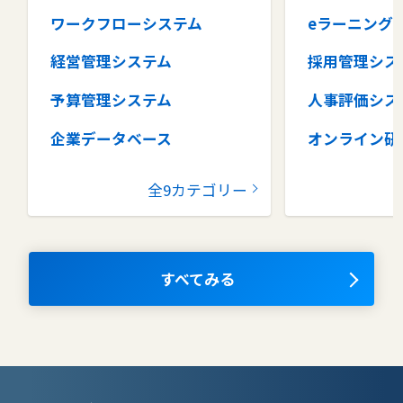
ワークフローシステム
eラーニング
経営管理システム
採用管理シス
予算管理システム
人事評価シス
企業データベース
オンライン研
グループウェア
健康管理シス
全9カテゴリー
コラボレーションツール
タレントマネ
ム
ナレッジマネジメントツール
OKRツール
すべてみる
AIツール
離職防止ツー
エンタープライズサーチ
リファラル採
人材派遣管理