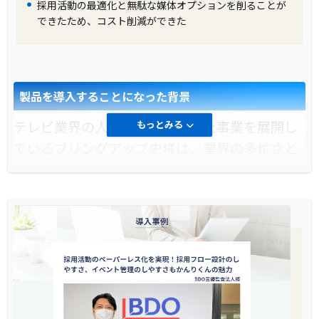
採用活動の最適化と無駄な媒体オプションを削ることが
社とのやり取りの煩雑さを理解している点が評
できたため、コスト削減ができた
価され、導入を決定しました。
製品の導入により改善した業務
製品を導入することになった背景
「採用一括かんりくん」の導入により、工数削
減が実現し、紹介会社とのやり取りがストレス
テレビ業界の人材育成に特化した事業を展開し
もっとみる
フリーになりました。学生ごとのページでの紹
ているブリングアップ史様は、業界の多忙さと
介会社とのやり取りが集約され、ミスが発生す
人材不足に対処するために、採用一括かんりく
る心配がなくなりました。また、アンケート機
んを導入する決断をしました。特に、新人がす
能を活用して、説明会の感想や内定者懇親会の
ぐに辞めてしまうという問題を解消するため
出欠などを効率的に回収することができるよう
に、全社でのフォローアップ体制を強化する必
になりました。
要がありました。
導入前に企業が抱えていた課題