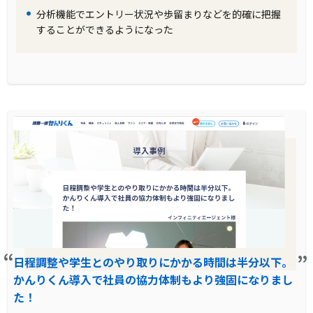
す。
分析機能でエントリー状況や歩留まりなどを的確に把握
することができるようになった
製品の導入により改善した業務
製品を導入することで、紙とエクセルで行って
いた多くの業務がシステム内で完結できるよう
になりました。特に内定承諾率は、一昨年が約
25%だったのに対し、昨年は約40%まで引き上
げることができました。また、LINEの活用によ
って事務的なコミュニケーションのレスポンス
速度が向上し、リッチメニューからのエントリ
ー流入も増加しています。このようにして、製
品の導入により業務効率が大幅に向上しまし
た。
日程調整や学生とのやり取りにかかる時間は半分以下。
かんりくん導入で社員の協力体制もより強固になりまし
た！