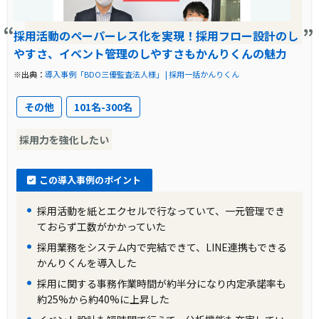
採用活動において、複数の媒体を通じて応募者
を管理する作業が非常に複雑で手間がかかって
採用活動のペーパーレス化を実現！採用フロー設計のし
いました。特に、リクナビやマイナビ、インデ
やすさ、イベント管理のしやすさもかんりくんの魅力
ィードなどを活用していたため、応募者の対応
※出典：
導入事例「BDO三優監査法人様」 | 採用一括かんりくん
が煩雑になっていました。さらに、Excelと各媒
体の管理画面で管理をしていたため、手間が増
その他
101名-300名
大していました。
採用力を強化したい
導入前の課題に対する解決策
この導入事例のポイント
採用一括かんりくんを導入することで、複数の
採用活動を紙とエクセルで行なっていて、一元管理でき
媒体からの応募者を一元化し、管理作業を効率
ておらず工数がかかっていた
化しました。具体的には、説明会の予約枠を作
採用業務をシステム内で完結できて、LINE連携もできる
成したり、メールやzoomを一元的に送信でき
かんりくんを導入した
るようになりました。また、学内セミナーで接
採用に関する事務作業時間が約半分になり内定承諾率も
約25%から約40%に上昇した
触した学生に対しては、エントリーフォームを