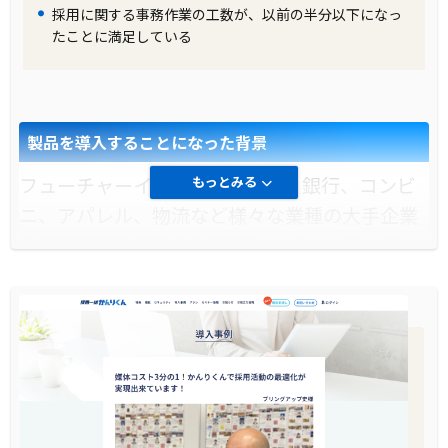
採用に関する事務作業の工数が、以前の半分以下になっ
たことに満足している
製品を導入することになった背景
フューチャーインスペース様は、銀行、コンビ
もっとみる
ニ、アパレル、物流など様々な業種の大手企業
の基幹業務システムの保守をメインに行ってい
ます。グループ企業であるフューチャーアーキ
テクトが構築したシステムをお客様が使い始め
てからのシステム導入のきっかけや業務課題、
新たな課題の解決が必要でした。
導入前に企業が抱えていた課題