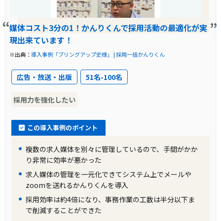
2020年卒採用から、フューチャーインスペース
様は採用人数を大幅に増やしました。それまで
媒体コスト3分の1！かんりくんで採用活動の最適化が実
の採用予定人数は10～15名で、エクセル管理で
現出来ています！
対応していましたが、30名規模の採用となり、
※出典：
導入事例「ブリングアップ史様」 | 採用一括かんりくん
エクセル管理では対応が難しくなりました。採
広告・放送・出版
51名-100名
用チームの人数を増やす方針ではなく、業務の
一部をアウトソーシングすることになりまし
採用力を強化したい
た。特に、紹介会社経由の採用が多く、そのや
り取りが煩雑になっていました。
この導入事例のポイント
導入前の課題に対する解決策
複数の求人媒体を別々に管理しているので、手間がかか
り非常に効率が悪かった
採用管理システムを選定する際、フューチャー
求人媒体の管理を一元化できてシステム上でメールや
インスペース様は約6つのサービスを比較検討し
zoomを送れるかんりくんを導入
ました。その中で、「採用一括かんりくん」が
採用効率は約4倍になり、事務作業の工数は半分以下ま
で削減することができた
紹介会社目線での使いやすさや、企業と紹介会