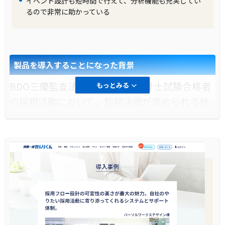
イベント設計も短時間で行えて、分析機能も充実してい
活用して応募を促しました。
るので非常に助かっている
製品の導入により改善した業務
製品の導入により、採用活動の無駄が削減さ
製品を導入することになった背景
れ、効率が大幅に向上しました。媒体へのコス
トを3分の1に削減し、採用人数は増加しまし
BDO三優監査法人様は、公認会計士試験合格者
もっとみる
た。また、採用に関わる事務的な時間は半分以
の採用活動において、短期決戦が求められる状
下になりました。さらに、LINEを活用すること
況に直面していました。試験が例年8月下旬に行
で、学生とのコミュニケーションがスムーズに
われ、その約3か月後に合格発表があるため、こ
なり、返信率が向上しました。
の短期間で採用活動を展開しなければなりませ
ん。毎年約3,700名の公認会計士試験受験者の
中から、500名ほどが同法人にエントリーして
くるため、その対応が必要でした。
導入前に企業が抱えていた課題