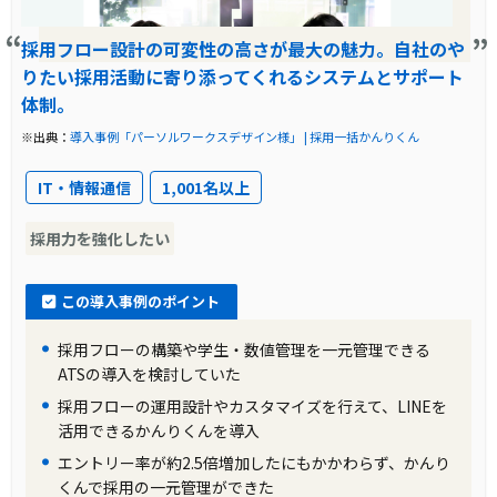
導入前は紙とエクセルで応募者管理を行ってお
採用フロー設計の可変性の高さが最大の魅力。自社のや
り、エントリーシートはすべて郵送で受け付け
りたい採用活動に寄り添ってくれるシステムとサポート
ていました。説明会を開催する際には、一回で
体制。
約30名の応募者情報を処理する必要があり、そ
※出典：
導入事例「パーソルワークスデザイン様」 | 採用一括かんりくん
の説明会を1日に6回ほど開催することもあった
IT・情報通信
1,001名以上
ため、管理が煩雑で工数がかかっていました。
採用力を強化したい
導入前の課題に対する解決策
採用フロー設計のしやすさが「採用一括かんり
この導入事例のポイント
くん」の導入の決め手でした。システム上で応
採用フローの構築や学生・数値管理を一元管理できる
募者の歩留まり状況が可視化されているため、
ATSの導入を検討していた
非常に見やすく活用しています。また、費用感
採用フローの運用設計やカスタマイズを行えて、LINEを
活用できるかんりくんを導入
や設計のしやすさ、ノウハウの情報蓄積等の観
エントリー率が約2.5倍増加したにもかかわらず、かんり
点から、乗り換えをせずに現在も利用していま
くんで採用の一元管理ができた