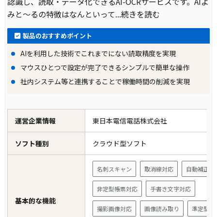
認識し、読取・データ化できるAI-OCRサービスです。AIよ
みと～るの特徴はなんといって
...続きを読む
製品のおすすめポイント
AIを利用した技術でこれまでにない読取精度を実現
マウスひとつで設定が完了できるシンプルで簡単な操作
社内システム等と連携することで稼働時間の削減を実現
運営企業情報
東日本電信電話株式会社
ソフト種別
クラウド型ソフト
名刺スキャン
取消線対応
自動補正機
非定型帳票対応
手書き文字対応
基本的な機能
撮影画像対応
画像読み取り
準定型帳