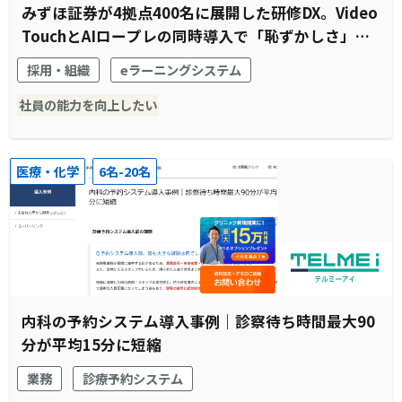
みずほ証券が4拠点400名に展開した研修DX。Video
TouchとAIロープレの同時導入で「恥ずかしさ」と
「待機時間」を解消
採用・組織
eラーニングシステム
社員の能力を向上したい
医療・化学
6名-20名
内科の予約システム導入事例｜診察待ち時間最大90
分が平均15分に短縮
業務
診療予約システム