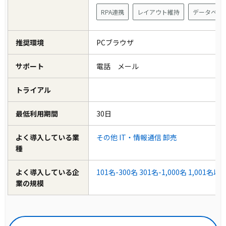
RPA連携
レイアウト維持
データベー
推奨環境
PCブラウザ
サポート
電話 メール
トライアル
最低利用期間
30日
よく導入している業
その他
IT・情報通信
卸売
種
よく導入している企
101名-300名
301名-1,000名
1,001名以
業の規模