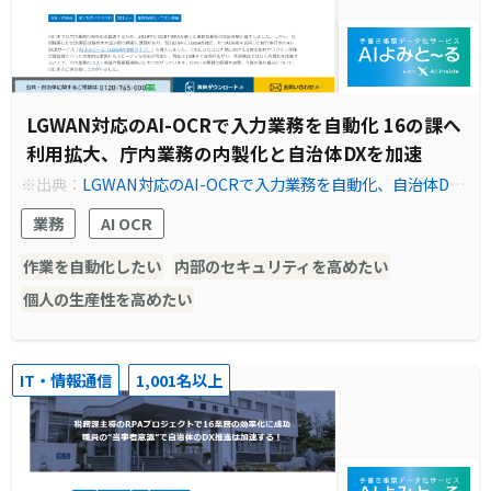
LGWAN対応のAI-OCRで入力業務を自動化 16の課へ
利用拡大、庁内業務の内製化と自治体DXを加速
※出典：
LGWAN対応のAI-OCRで入力業務を自動化、自治体DX
を加速｜導入事例｜法人のお客さま｜NTT東日本
業務
AI OCR
作業を自動化したい
内部のセキュリティを高めたい
個人の生産性を高めたい
IT・情報通信
1,001名以上