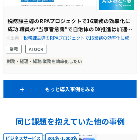
税務課主導のRPAプロジェクトで16業務の効率化に
成功 職員の“当事者意識”で自治体のDX推進は加速
する！
※出典：
税務課主導のRPAプロジェクトで16業務の効率化に成
功。職員の“当事者意識”で自治体のDX推進は加速する！｜導入
業務
AI OCR
事例｜法人のお客さま｜NTT東日本
財務・経理・総務 業務を効率化したい
もっと導入事例をみる
同じ課題を抱えていた他の事例
ビジネスサービス
301名-1,000名