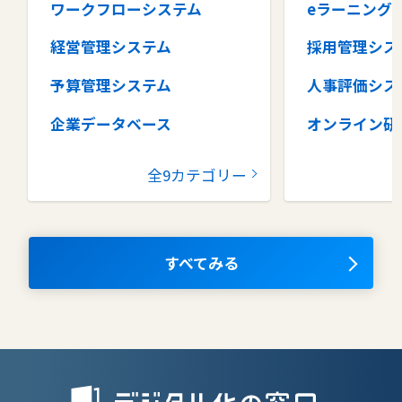
ワークフローシステム
eラーニング
経営管理システム
採用管理シス
予算管理システム
人事評価シス
企業データベース
オンライン研
グループウェア
健康管理シス
全9カテゴリー
コラボレーションツール
タレントマネ
ム
ナレッジマネジメントツール
OKRツール
すべてみる
AIツール
離職防止ツー
エンタープライズサーチ
リファラル採
人材派遣管理