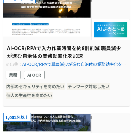
AI-OCR/RPAで入力作業時間を約8割削減 職員減少
が進む自治体の業務効率化を加速
※出典：
AI-OCR/RPAで職員減少が進む自治体の業務効率化を加
速 | 導入事例 | 法人のお客さま | NTT東日本
業務
AI OCR
内部のセキュリティを高めたい
テレワーク対応したい
個人の生産性を高めたい
1,001名以上