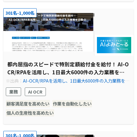
301名-1,000名
都内屈指のスピードで特別定額給付金を給付！ AI-O
CR/RPAを活用し、1日最大6000件の入力業務を自
動化
※出典：
AI-OCR/RPAを活用し、1日最大6000件の入力業務を自
動化｜導入事例｜法人のお客さま｜NTT東日本
業務
AI OCR
顧客満足度を高めたい
作業を自動化したい
個人の生産性を高めたい
301名-1,000名