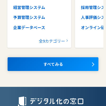
経営管理システム
採用管理シス
予算管理システム
人事評価シス
企業データベース
オンライン研
グループウェア
健康管理シス
全9カテゴリー
コラボレーションツール
タレントマネ
ム
ナレッジマネジメントツール
OKRツール
すべてみる
AIツール
離職防止ツー
エンタープライズサーチ
リファラル採
人材派遣管理
授業支援シス