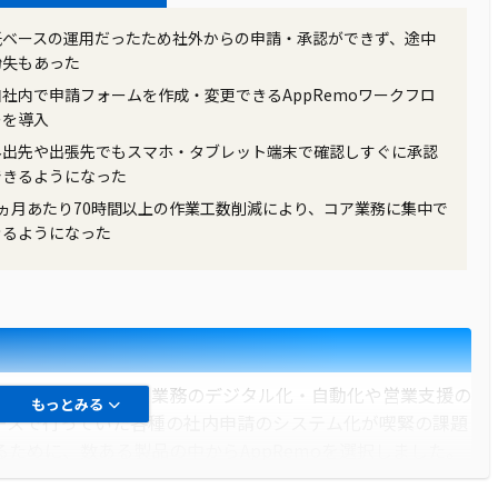
紙ベースの運用だったため社外からの申請・承認ができず、途中
紛失もあった
自社内で申請フォームを作成・変更できるAppRemoワークフロ
ーを導入
外出先や出張先でもスマホ・タブレット端末で確認しすぐに承認
できるようになった
1ヵ月あたり70時間以上の作業工数削減により、コア業務に集中で
きるようになった
営戦略の一環として業務のデジタル化・自動化や営業支援の
もっとみる
ースで行っていた各種の社内申請のシステム化が喫緊の課題
ために、数ある製品の中からAppRemoを選択しました。