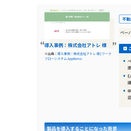
導入前に企業が抱えていた課題
三菱商事パッケージング株式会社では、
不動
これらの申請は、グループウェア上の申
らう形で行われていました。特に異なる
ペー
用していたため、大きな時間と労力がか
導入事例：株式会社アトレ 様
導入前の課題に対する解決策
※出典：
導入事例：株式会社アトレ 様 | ワーク
フローシステム AppRemo
AppRemoの導入を検討する中で、その
げられます。申請フォームはExcelで
ードし、入力後にアップロードするだけ
り、既存のExcelベースの申請書をAp
た。
製品の導入により改善した業務
AppRemoの導入により、申請業務の
頼書」という新規顧客との取引を開始す
製品を導入することになった背景