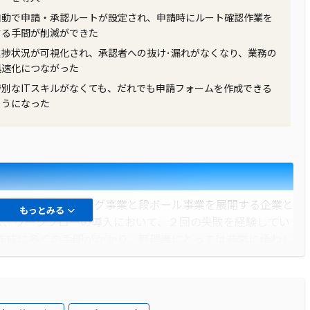
始めました。
自動で申請・承認ルートが設定され、申請時にルート確認作業を
する手間が削減ができた
進捗状況が可視化され、承認者への抜け･漏れがなくなり、業務の
トレでは決裁スピードが大幅に向上しました。紙による運用時
迅速化につながった
るまでの待ち時間が発生していましたが、現在はメール通知
特別なITスキルがなくても、だれでも申請フォームを作成できる
能となりました。また、社員は本社までの移動や待機時間な
ようになった
大幅に向上しました。
は、アウトソーシング事業と段ボール事業を展開する企業と
もっとみる
し、ワークフローの導入において、２回の失敗を経験してい
書作成に多くの手間がかかり、管理者にとっては非常に煩わし