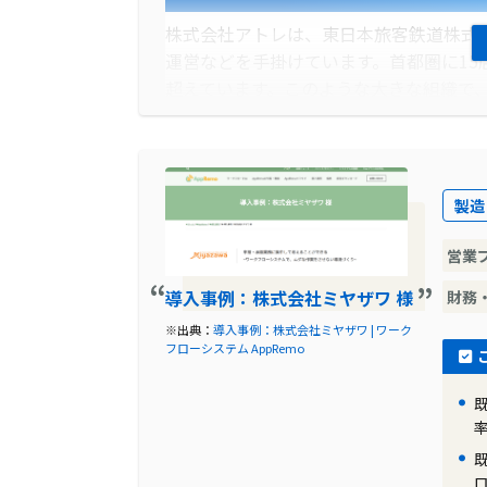
にスムーズになりました。また、情報シ
に社員の利便性が向上し、業務負荷が大
株式会社アトレは、東日本旅客鉄道株式
運営などを手掛けています。首都圏に15
超えています。このような大きな組織で
た。
導入前に企業が抱えていた課題
製造
株式会社アトレの組織は年々拡大してお
題が存在していました。社内稟議がシス
営業
た。年間1万件を超える社内稟議に使用
れていました。また、本社での決裁や会
導入事例：株式会社ミヤザワ 様
財務
り、非効率な業務が増えていました。
※出典：
導入事例：株式会社ミヤザワ | ワーク
フローシステム AppRemo
導入前の課題に対する解決策
株式会社アトレでは、ペーパーレス化を
目指していました。しかし、ペーパーレ
した。そこで、総合企画部と総務部が中心とな