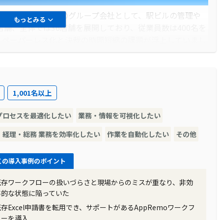
ステム部での「パソコン持ち出し申請」も、システム導入後
きく軽減されました。
会社（JR東日本）のグループ会社として、駅ビルの管理や
もっとみる
店舗、全体では36店舗を展開しており、従業員数は400名を
、ペーパーレス化と決裁の時間短縮の課題が浮上していまし
1,001名以上
り、その中で「ペーパーレス化」と「決裁の時間短縮」の課
テム化されていなかったため、紙による運用が続いていまし
プロセスを最適化したい
業務・情報を可視化したい
する書類の量は増加し続け、それを保管するスペースも限ら
社印の押印が必要な場合、店舗から本社への移動が必要とな
・経理・総務 業務を効率化したい
作業を自動化したい
その他
この導入事例のポイント
既存ワークフローの扱いづらさと現場からのミスが重なり、非効
進めるために全社員にタブレット端末を支給し、業務改善を
率的な状態に陥っていた
ス化の目標を達成するためには、さらなる取り組みが必要で
既存Excel申請書を転用でき、サポートがあるAppRemoワークフ
り、「ペーパーレスPT（Project Team）」を立ち上
ローを導入