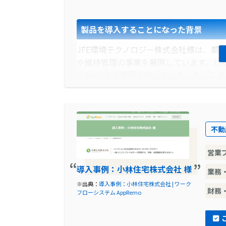
製品を導入することになった背景
JFE環境テクノロジー株式会社様は、都
や維持管理の事業を展開しています。し
とExcelでの承認が続いていました。
感じられました。
導入前に企業が抱えていた課題
不動
JFE環境テクノロジー株式会社様の申請
送られてくる状況でした。また、申請の
営業
管理部門は、業務部門からの依頼で必要
導入事例：小林住宅株式会社 様
業務
導入前の課題に対する解決策
※出典：
導入事例：小林住宅株式会社 | ワーク
財務
フローシステム AppRemo
社内でのExcel文化を考慮し、Exce
ました。そして、Excel申請書で運用で