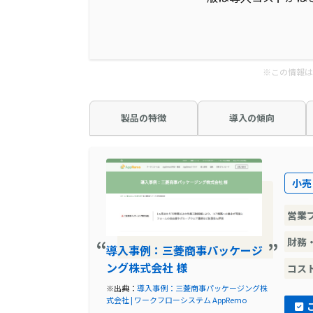
※この情報は
製品の特徴
導入の傾向
小売
営業
財務
導入事例：三菱商事パッケージ
ング株式会社 様
コス
※出典：
導入事例：三菱商事パッケージング株
式会社 | ワークフローシステム AppRemo