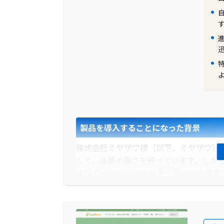
げ、社内稟議の電子化を本格的に検討し
製品の導入により改善した業務
AppRemoの導入により、株式会社ア
代には、承認者が不在の場合、戻ってく
による承認依頼があり、迅速に対応が可
どのストレスから解放され、業務効率が
製品を導入することになった背景
株式会社ミヤザワ様（以下、ミヤザワ）
して、品質の高さを誇っています。しか
ました。特に、Webフォームでの申請
いものでした。
導入前に企業が抱えていた課題