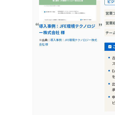
ビジ
ミヤザワは、ワークフローソフトを導入
ました。Webフォームでの申請書作成
営業
たため、時間がかかっていました。また、
め、ミスや未承認の行き違いが増えるな
営業
導入事例：JFE環境テクノロジ
ー株式会社 様
チー
導入前の課題に対する解決策
※出典：
導入事例：JFE環境テクノロジー株式
担当者は、展示会でワークフローシステム
会社 様
た。AppRemoのデモを見て、Excel
ることから、導入を決定しました。App
再構築がスムーズに進められました。
製品の導入により改善した業務
AppRemoの導入により、申請・承認
となりました。また、申請・承認状況の
撲滅することができました。さらに、App
ム未経験者でも簡単に申請フォームを作
り、業務の効率化が大幅に進展しました