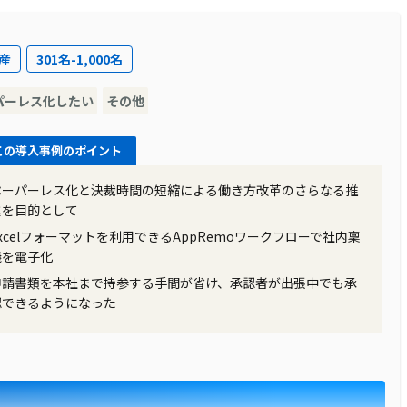
様々なコーポレート業務系の社内申請が存在していました。
産
301名-1,000名
請フォームに入力後、印刷して上長などの承認者に印鑑をも
事業所間での申請書のやり取りは、ファックスや社内便を使
パーレス化したい
その他
かっていました。
この導入事例のポイント
最大の特長としてExcelを活用したワークフローシステムが挙
ペーパーレス化と決裁時間の短縮による働き方改革のさらなる推
進を目的として
作成可能で、申請する際には一覧画面からフォームをダウンロ
でワークフローに乗るという仕組みでした。この特長によ
Excelフォーマットを利用できるAppRemoワークフローで社内稟
議を電子化
pRemoの申請フォームにスムーズに移行することができまし
申請書類を本社まで持参する手間が省け、承認者が出張中でも承
認できるようになった
迅速化や進捗状況の可視化が実現しました。特に「信用調査依
る際の申請が、紙ベースからの変更により、営業活動が大幅