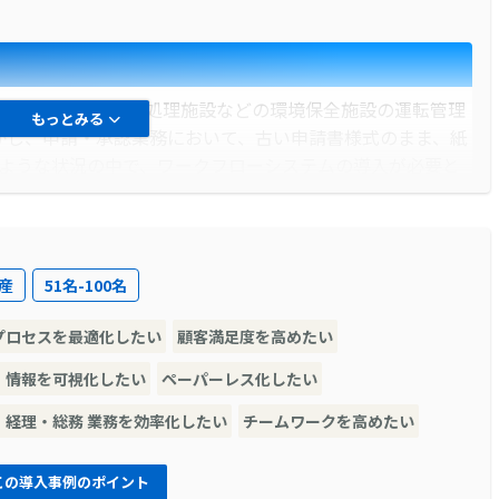
市ごみ処理施設や水処理施設などの環境保全施設の運転管理
もっとみる
かし、申請・承認業務において、古い申請書様式のまま、紙
このような状況の中で、ワークフローシステムの導入が必要と
産
51名-100名
・承認業務は、紙ベースの運用であり、申請書の山が本社に
やり直しが多く発生するという問題もありました。さらに、
プロセスを最適化したい
顧客満足度を高めたい
な紙の資料を探す作業に多くの時間を取られていました。
・情報を可視化したい
ペーパーレス化したい
・経理・総務 業務を効率化したい
チームワークを高めたい
l申請書がそのまま使えるワークフローシステムを探すことになり
きるワークフローシステム「AppRemo」を選定しました。
この導入事例のポイント