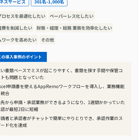
ネスサービス
301名-1,000名
していましたが、そのソフトでの全社稼働を２回失敗してい
が非常に手間取り、専用作成ツールの機能を覚える必要があっ
プロセスを最適化したい
ペーパーレス化したい
メールにExcelを添付して申請・承認業務を行っていたた
ど、非効率な作業が多く存在していました。
経費を削減したい
財務・経理・総務 業務を効率化したい
ムワークを高めたい
その他
を探していた際、AppRemoとその担当者に出会いまし
この導入事例のポイント
が活用できることに感銘を受け、既存のExcel申請書を転用でき
Remoの導入支援サポートもあり、ワークフローシステムの
古い書類ベースでミスが起こりやすく、書類を探す手間や保管コ
ストも問題となっていた
Excel申請書を使えるAppRemoワークフローを導入し、業務機能
を統合
出先から申請・承認業務ができるようになり、1週間かかっていた
ルートの自動化が実現し、以前のようなルート確認作業が不要
承認が最短2日に短縮
進捗が一目でわかるようになり、承認の滞留やヌケ・モレを
申請者と承認者がチャットで簡単にやりとりでき、承認作業のス
RemoではExcelベースで申請書を作成できるため、システ
ピード化を達成
成することができました。紙の削減や検索機能の充実もあ
。