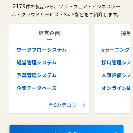
2179
件の製品から、ソフトウェア・ビジネスツー
ル・クラウドサービス・SaaSなどをご紹介します。
経営企画
採用
ワークフローシステム
eラーニング
経営管理システム
採用管理シス
予算管理システム
人事評価シス
企業データベース
オンライン研
グループウェア
健康管理シス
全9カテゴリー
コラボレーションツール
タレントマネ
ム
ナレッジマネジメントツール