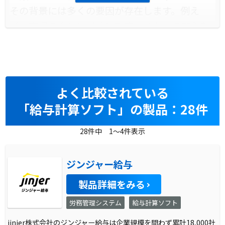
その背景には多くの要因が存在します。例え
ば、市場の変化に迅速に対応するための業務効
率化の必要性や、競合他社との差別化を図るた
めの品質向上が挙げられます。また、グローバ
ルな視点での経営戦略を展開する上で、統一さ
れた情報基盤の構築が不可欠となるケースもあ
よく比較されている
ります。
「給与計算ソフト」の製品：28件
導入前に企業が抱えていた課題
28件中 1～4件表示
製品導入前の企業は、様々な課題に直面してい
ることが一般的です。これには、情報の分散に
ジンジャー給与
よる業務の非効率性や、古いシステムに依存し
製品詳細をみる
た作業の遅延、さらには顧客ニーズに対する迅
労務管理システム
給与計算ソフト
速な対応が困難であるという問題が含まれま
す。これらの課題は、企業の成長を阻害し、市
jinjer株式会社のジンジャー給与は企業規模を問わず累計18,000社