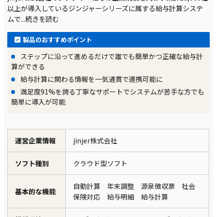
以上が導入しているジンジャーシリーズに属する給与計算システ
場での競争力を低下させる原因となります。
ムで
...続きを読む
導入前の課題に対する解決策
製品のおすすめポイント
ステップに沿って進めるだけで誰でも簡単かつ正確な給与計
これらの課題に対処するためには、業務プロセ
算ができる
スの見直しとそれを支えるシステムの導入が効
給与計算に関わる情報を一気通貫で連携可能に
果的です。具体的には、業務の自動化を促進す
満足度91%を誇る丁寧なサポートでシステムが苦手な方でも
ることで作業時間の短縮を図り、情報の一元管
簡単に導入が可能
理を実現することで意思決定の迅速化を目指し
ます。また、顧客データの分析を深化させるこ
運営企業情報
jinjer株式会社
とで、市場のニーズに合わせたサービス提供が
可能となります。
ソフト種別
クラウド型ソフト
製品の導入により改善した業務
自動計算 年末調整 源泉徴収票 社会
基本的な機能
保険対応 給与明細 給与計算
製品の導入によって、企業は業務の大幅な改善