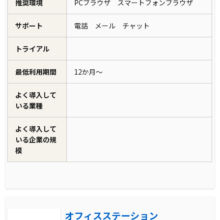
を実現します。これには、日々の作業のスピー
推奨環境
PCブラウザ スマートフォンブラウザ
ドアップやエラーの削減、さらには顧客満足度
サポート
電話 メール チャット
の向上が含まれます。また、リアルタイムでの
データ分析が可能になることで、市場の動向を
トライアル
素早く把握し、それに基づいた戦略的な意思決
最低利用期間
12か月～
定を行うことができるようになります。これら
の改善は、企業の持続可能な成長に寄与しま
よく導入して
す。
いる業種
よく導入して
いる企業の規
模
オフィスステーション