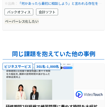
のコンサル業務を開始
※出典：
「何かあったら最初に相談しよう」と言われる存在を目
指して freee会計を活用した財務会計システムのコンサル業務を
バックオフィス
会計ソフト
開始
ペーパーレス化したい
同じ課題を抱えていた他の事例
ビジネスサービス
301名-1,000名
研修期間2日短縮で練習問題に費やす時間を大幅拡