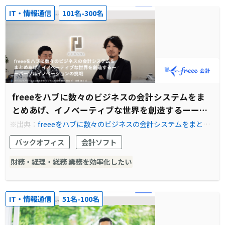
IT・情報通信
101名-300名
freeeをハブに数々のビジネスの会計システムをま
とめあげ、イノベーティブな世界を創造するーーパ
ーソルイノベーションの挑戦
※出典：
freeeをハブに数々のビジネスの会計システムをまとめ
あげ、イノベーティブな世界を創造するーーパーソルイノベーシ
バックオフィス
会計ソフト
ョンの挑戦
財務・経理・総務 業務を効率化したい
IT・情報通信
51名-100名