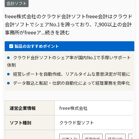
会計ソフト
freee株式会社のクラウド会計ソフトfreee会計はクラウド
会計ソフトでシェアNo.1を誇っており、7,900以上の会計
事務所がfreeeア
...続きを読む
製品のおすすめポイント
クラウド会計ソフトのシェア率が国内No.1で手厚いサポート
体制
経営レポートを自動作成、リアルタイムな意思決定が可能に
データ取込と転記・仕訳の自動化によって経理業務を効率化
運営企業情報
freee株式会社
ソフト種別
クラウド型ソフト
伝票入力
帳簿作成
経営分析
予実