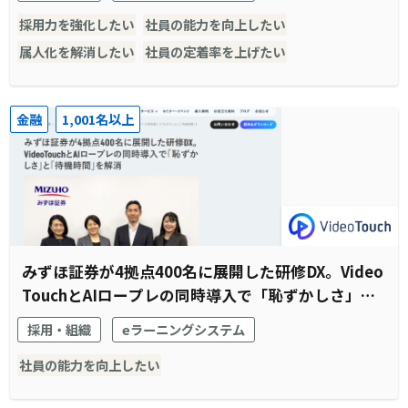
採用力を強化したい
社員の能力を向上したい
属人化を解消したい
社員の定着率を上げたい
金融
1,001名以上
みずほ証券が4拠点400名に展開した研修DX。Video
TouchとAIロープレの同時導入で「恥ずかしさ」と
「待機時間」を解消
採用・組織
eラーニングシステム
社員の能力を向上したい