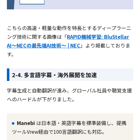
こちらの高速・軽量な動作を特長とするディープラーニ
ング技術に関する画像は「
RAPID機械学習: BluStellar
AI～NECの最先端AI技術～ | NEC
」より掲載しておりま
す。
2-4. 多言語字幕・海外展開を加速
字幕生成と自動翻訳が進み、グローバル社員や聴覚支援
へのハードルが下がりました。
Manebi
は日本語・英語字幕を標準装備し、提携
ツールVrew経由で100言語翻訳にも対応。