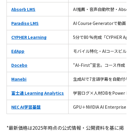
Absorb LMS
AI推薦・音声自動吹替・Absorb
Paradiso LMS
AI Course Generator
CYPHER Learning
5分で80 %完成「CYPHER Ag
EdApp
モバイル特化・AIコースビル
Docebo
“AI-First”宣言。コース作成・
Manebi
生成AIで7言語字幕を自動付与
富士通 Learning Analytics
学習ログ×人材DBをPower 
NEC AI学習基盤
GPU＋NVIDIA AI Enterp
*最新価格は2025年時点の公式情報・公開資料を基に掲