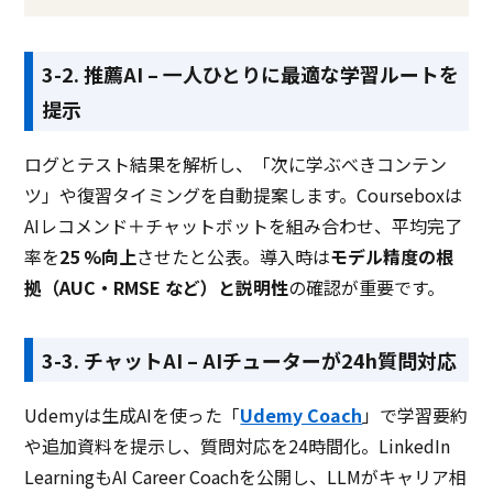
3-2. 推薦AI – 一人ひとりに最適な学習ルートを
提示
ログとテスト結果を解析し、「次に学ぶべきコンテン
ツ」や復習タイミングを自動提案します。Courseboxは
AIレコメンド＋チャットボットを組み合わせ、平均完了
率を
25 %向上
させたと公表。導入時は
モデル精度の根
拠（AUC・RMSE など）と説明性
の確認が重要です。
3-3. チャットAI – AIチューターが24h質問対応
Udemyは生成AIを使った「
Udemy Coach
」で学習要約
や追加資料を提示し、質問対応を24時間化。LinkedIn
LearningもAI Career Coachを公開し、LLMがキャリア相