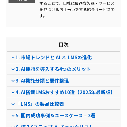
することで、自社に最適な製品・サービス
マルチデバイス対応
を見つけるお手伝いをする紹介サービスで
集合研修管理
す。
修了証表示
クイズ機能
目次
製品名
タレントパレット（eラー
Schoo for Business
ニングシステ…
1. 市場トレンドと AI × LMSの進化
サービス資料
2. AI機能を導入する4つのメリット
無料ダウンロード
3. AI機能分類と要件整理
4. AI搭載LMSおすすめ10選【2025年最新版】
資料ダウンロード
資料ダウンロード
「LMS」の製品比較表
クラウド型ソフト
クラウド型ソフト
クラ
ソフト種別
5. 国内成功事例＆ユースケース – 3選