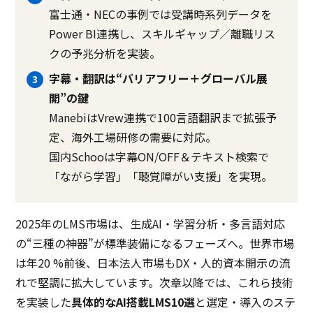
富士通・NECの事例では受講時系列データを
Power BI連携し、スキルギャップ／離職リス
クの予兆分析を実装。
字幕・翻訳は“バリアフリー＋グローバル展
開”の鍵
ManebiはVrew連携で100言語翻訳まで拡張予
定、海外工場研修の需要に対応。
国内Schooは字幕ON/OFF＆テキスト検索で
「ながら学習」「聴覚障がい支援」を実現。
2025年のLMS市場は、生成AI・学習分析・多言語対応
の“三種の神器”が標準装備になるフェーズへ。世界市場
は年20 %前後、日本法人市場もDX・人的資本開示の流
れで堅調に拡大しています。次章以降では、これら技術
を実装した
具体的なAI搭載LMS10選
と選定・導入のステ