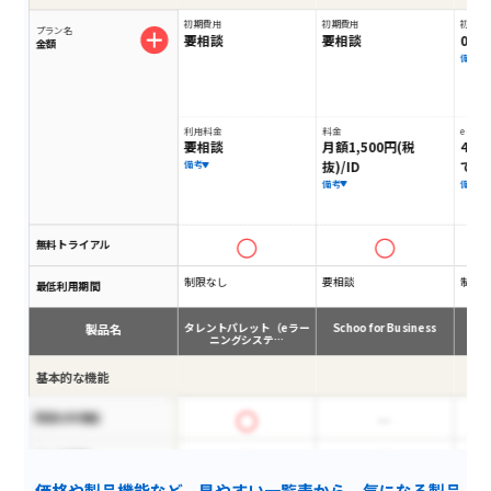
初期費用
初期費用
初期費
プラン名
要相談
要相談
0円
金額
備考
利用料金
料金
eラー
要相談
月額1,500円(税
4,9
抜)/ID
で）
備考
備考
備考
無料トライアル
制限なし
要相談
制限
最低利用期間
製品名
タレントパレット（eラー
Schoo for Business
ニングシステ…
基本的な機能
問題分析機能
コース作成
価格や製品機能など、見やすい一覧表から、気になる製品