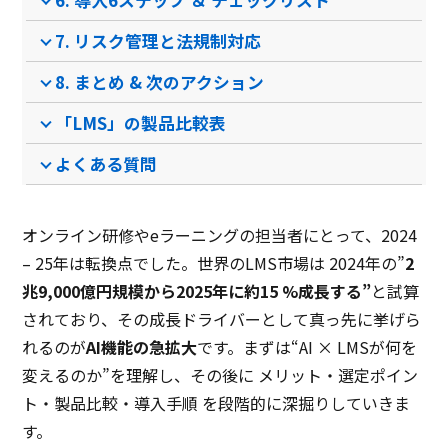
6. 導入6ステップ ＆ チェックリスト
PCブラウザ
スマートフォ
PCブラウザ
スマートフォ
PCブ
推奨環境
ンブラウザ
ンブラウザ
iOSアプリ
ンブ
7. リスク管理と法規制対応
Androidアプリ
8. まとめ & 次のアクション
電話 /
メール /
チャット
電話 /
メール /
チャット
電話 /
サポート
/
/
/
「LMS」の製品比較表
よくある質問
オンライン研修やeラーニングの担当者にとって、2024
– 25年は転換点でした。世界のLMS市場は 2024年の”
2
兆9,000億円規模から2025年に約15 %成長する”
と試算
されており、その成長ドライバーとして真っ先に挙げら
れるのが
AI機能の急拡大
です。まずは“AI × LMSが何を
変えるのか”を理解し、その後に メリット・選定ポイン
ト・製品比較・導入手順 を段階的に深掘りしていきま
す。