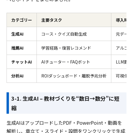
カテゴリー
主要タスク
導入時の
生成AI
コース・クイズ自動生成
元データ
推薦AI
学習経路・復習レコメンド
アルゴリ
チャットAI
AIチューター・FAQボット
LLM更
分析AI
ROIダッシュボード・離脱予兆分析
可視化粒
3-1. 生成AI – 教材づくりを“数日→数分”に短
縮
生成AIはアップロードしたPDF・PowerPoint・動画を
解析し、章立て・スライド・設問をワンクリックで生成