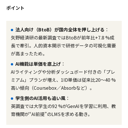
ポイント
法人向け（BtoB）が国内全体を押し上げる
：
矢野経済研の最新調査ではBtoBが前年比+7.8 %成
長で牽引。人的資本開示で研修データの可視化需要
が高まったため。
AI機能は単価を底上げ
：
AIライティングや分析ダッシュボード付きの「プレ
ミアム」プランが増え、1ID単価は従来比20〜40 %
高い傾向（Coursebox／Absorbなど）。
学生側のAI活用も追い風
：
英調査では大学生の92 %がGenAIを学習に利用、教
育機関が“AI前提”のLMSを求める動き。