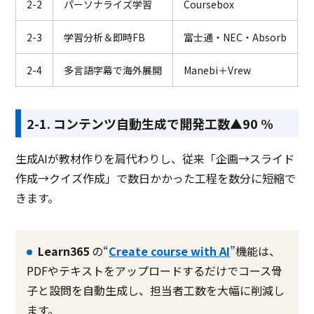
2-2
パーソナライズ学習
Coursebox
2-3
学習分析＆即時FB
富士通・NEC・Absorb
2-4
多言語字幕で海外展開
Manebi＋Vrew
2-1. コンテンツ自動生成で開発工数▲90 %
生成AIが教材作りを肩代わりし、従来「企画→スライド
作成→クイズ作成」で数日かかった工程を数分に短縮で
きます。
Learn365
の“
Create course with AI
”機能は、
PDFやテキストをアップロードするだけでコース骨
子と設問を自動生成し、担当者工数を大幅に削減し
ます。