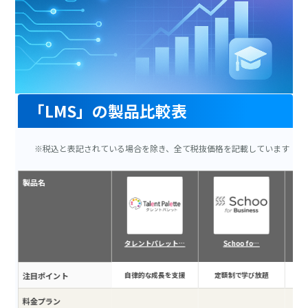
「LMS」の製品比較表
※税込と表記されている場合を除き、全て税抜価格を記載しています
製品名
タレントパレット…
Schoo fo…
注目ポイント
自律的な成長を支援
定額制で学び放題
学
料金プラン