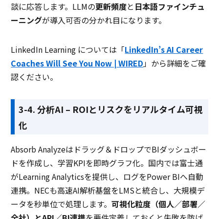
談に応答します。LLMの
更新頻度
と
日本語ファインチュ
ーニング
が導入可否の分かれ目になります。
LinkedIn Learning については「
LinkedIn’s AI Career
Coaches Will See You Now | WIRED
」から詳細をご確
認ください。
3-4. 分析AI – ROIとリスクをリアルタイム可視
化
Absorb Analyzeはドラッグ＆ドロップでBIダッシュボー
ドを作成し、学習KPIを即時グラフ化。国内では富士通
がLearning Analyticsを提供し、ログをPower BIへ自動
連携。NECも高速AI解析基盤をLMSと統合し、大規模デ
ータを秒単位で処理します。
可視化粒度（個人／部署／
全社）とAPI／BI連携
を要件定義しておくと失敗を防げ