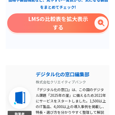
掲示板機能
をまとめてチェック!
ディスカッション機能
LMSの比較表を拡大表示
レポート課題機能
する
アンケート機能
テスト作成
タレントマネジメントシス
テム連携
Microsoft office連携
録画配信
デジタル化の窓口編集部
コンテンツ作成
株式会社クリエイティブバンク
『デジタル化の窓口』は、この国のデジタ
Microsoft Teams連携
ル課題「2025年の崖」に備えるため2022年
zoom連携
にサービスをスタートしました。1,500以上
のIT製品、4,000以上の導入事例を掲載し、
多言語対応
特長・選び方を分かりやすく整理して解説
執筆者