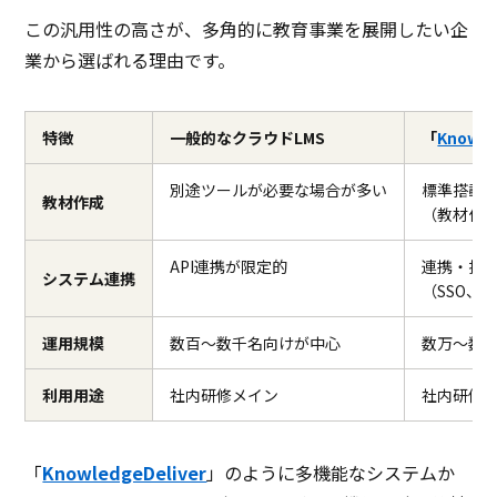
この汎用性の高さが、多角的に教育事業を展開したい企
業から選ばれる理由です。
特徴
一般的なクラウドLMS
「
Knowle
別途ツールが必要な場合が多い
標準搭載
教材作成
（教材作
API連携が限定的
連携・拡
システム連携
（SSO、
運用規模
数百〜数千名向けが中心
数万〜数
利用用途
社内研修メイン
社内研修
「
KnowledgeDeliver
」のように多機能なシステムか