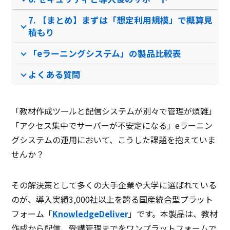
永続版
7. 【まとめ】まずは「想定利用規模」で概算見
モバイル端末対応
積もり
多言語対応
「eラーニングシステム」の製品比較表
技術サポート
よくある質問
クラウド診断
多言語対応
「教材作成ツールと配信システムが別々で管理が煩雑」
セキュリティ科目
「アクセス集中でサーバーが不安定になる」eラーニン
グシステムの運用において、こうした課題を抱えていま
家族管理
せんか？
オンライン試験対応
購入版
その解決策として多くの大手企業や大学に選ばれている
のが、導入実績3,000社以上を誇る国産統合型プラット
ITスキル科目
フォーム「
KnowledgeDeliver
」です。本製品は、教材
レポート機能
作成から配信、受講管理までをワンプラットフォームで