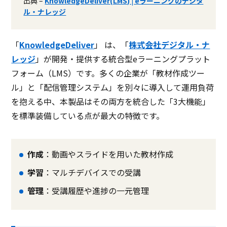
出典 –
KnowledgeDeliver(LMS) | eラーニングのデジタ
ル・ナレッジ
無料ダウンロード
「
KnowledgeDeliver
」 は、「
株式会社デジタル・ナ
レッジ
」が開発・提供する統合型eラーニングプラット
資料ダウンロード
資料ダウンロード
フォーム（LMS）です。多くの企業が「教材作成ツー
クラウド型ソフト
クラウド型ソフト
クラ
ソフト種別
ル」と「配信管理システム」を別々に導入して運用負荷
を抱える中、本製品はその両方を統合した「3大機能」
を標準装備している点が最大の特徴です。
PCブラウザ
スマートフォ
PCブラウザ
スマートフォ
PCブ
推奨環境
ンブラウザ
ンブラウザ
iOSアプリ
ンブ
Androidアプリ
作成
：動画やスライドを用いた教材作成
電話 /
メール /
チャット
電話 /
メール /
チャット
電話 /
サポート
学習
：マルチデバイスでの受講
/
/
/
管理
：受講履歴や進捗の一元管理