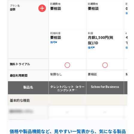
初期費用
初期費用
初期費
プラン名
要相談
要相談
0円
金額
備考
利用料金
料金
eラー
要相談
月額1,500円(税
4,9
抜)/ID
で）
備考
備考
備考
無料トライアル
制限なし
要相談
制限
最低利用期間
製品名
タレントパレット（eラー
Schoo for Business
ニングシステ…
基本的な機能
歯科予約システム
脆弱性診断ツール
価格や製品機能など、見やすい一覧表から、気になる製品
常時最新版