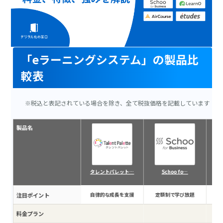
「eラーニングシステム」の製品比
較表
※税込と表記されている場合を除き、全て税抜価格を記載しています
製品名
タレントパレット…
Schoo fo…
注目ポイント
自律的な成長を支援
定額制で学び放題
学
料金プラン