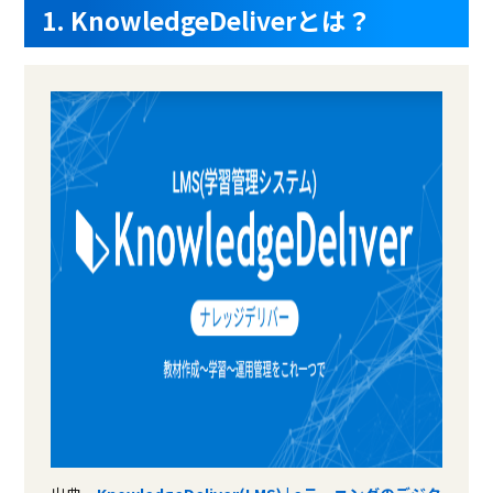
1. KnowledgeDeliverとは？
クロスサイトスクリプティ
ング
オールインワンモード
Q&A機能
他システム連携
インジェクション攻撃防御
クリップアート
帳票出力
ボット遮断
独自フォント
シグネチャ自動更新
製品名
タレントパレット（eラー
Schoo for Business
ニングシステ…
サービス資料