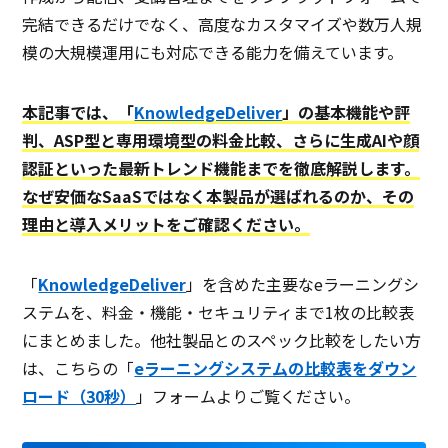
月額制
完結できるだけでなく、高度なカスタマイズや数万人規
模の大規模運用にも対応できる能力を備えています。
ビジネスマナー科目
ログ機能
本記事では、「
KnowledgeDeliver
」の基本機能や評
コースカスタマイズ可
判、ASP型と専用環境型の料金比較、さらに生成AIや顔
認証といった最新トレンド機能までを徹底解説します。
ビジネススキル科目
なぜ安価なSaaSではなく本製品が選ばれるのか、その
モニタリング
理由と導入メリットをご確認ください。
ライブ配信可
「
KnowledgeDeliver
」を含めた主要なeラーニングシ
ゼロデイ防御
ステムを、
料金・機能・セキュリティまで1枚の比較表
研修管理
にまとめました。
他社製品とのスペック比較をしたい方
インターネット接続不要
は、
こちらの「
eラーニングシステムの比較表をダウン
ロード（30秒）
」フォームよりご覧ください。
AI不正防止機能
zoom連携