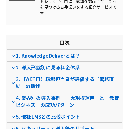
することで、自社に最適な製品・サービス
レポート提出
を見つけるお手伝いをする紹介サービスで
ダッシュボード管理
す。
予約リマインド自動通知
Dos/DDos攻撃防御
目次
クラウド保存可
1. KnowledgeDeliverとは？
オリジナルコンテンツ作成
2. 導入形態別に見る料金体系
診察券アプリ
特定URL除外
3. 【AI活用】現場担当者が評価する「実務直
結」の機能
マルチデバイス対応
4. 業界別の導入事例｜「大規模運用」と「教育
テスト作成
ビジネス」の成功パターン
電話自動応答システム
5. 他社LMSとの比較ポイント
IPアドレス拒否
6. セキュリティと導入後のサポート