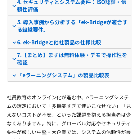
4. セキュリティとシステム要件：ISO認証・信
クラウド保存可
頼性評価
オリジナルコンテンツ作成
5. 導入事例から分析する「ek-Bridgeが適合す
る組織要件」
診察券アプリ
クリップアート
6. ek-Bridgeと他社製品の仕様比較
他システム連携
7.【まとめ】まずは無料体験・デモで操作性を
確認
マルチデバイス対応
「eラーニングシステム」の製品比較表
レポート機能
テスト作成
社員教育のオンライン化が進む中、eラーニングシステ
電話自動応答システム
ムの選定において「多機能すぎて使いこなせない」「見
シグネチャ自動更新
えないコストが不安」といった課題を抱える担当者は少
なくありません。特に、グローバル対応やセキュリティ
永続版
要件が厳しい中堅・大企業では、システムの信頼性が最
モバイル端末対応