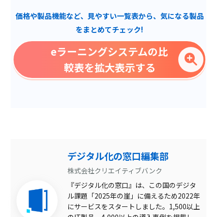
脆弱性診断ツール
価格や製品機能など、見やすい一覧表から、気になる製品
IPアドレス拒否
をまとめてチェック!
ノイズキャンセリング
eラーニングシステムの比
帳票出力
較表を拡大表示する
ボット遮断
独自フォント
研修管理
クラウド診断
ダッシュボード管理
デジタル化の窓口編集部
技術サポート
株式会社クリエイティブバンク
『デジタル化の窓口』は、この国のデジタ
シングルサインオン
ル課題「2025年の崖」に備えるため2022年
グラスボックス診断
にサービスをスタートしました。1,500以上