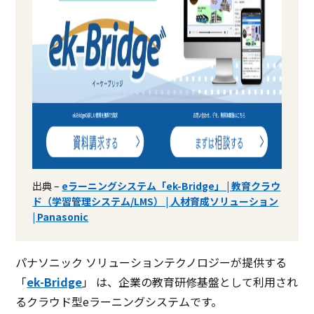
ニングシステ…
サービス資料
無料ダウンロード
資料ダウンロード
資料ダウンロード
クラウド型ソフト
クラウド型ソフト
クラ
ソフト種別
出典 –
eラーニングシステム「ek-Bridge」 | 教育クラウ
ド（学習管理システム/LMS） | 人材育成ソリューション
PCブラウザ
スマートフォ
PCブラウザ
スマートフォ
PCブ
推奨環境
ンブラウザ
ンブラウザ
iOSアプリ
ンブ
| Panasonic
Androidアプリ
パナソニック ソリューションテクノロジーが提供する
電話 /
メール /
チャット
電話 /
メール /
チャット
電話 /
サポート
/
/
/
「
ek-Bridge
」 は、企業の教育研修基盤として利用され
るクラウド型eラーニングシステムです。