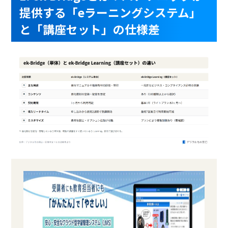
提供する「eラーニングシステム」
ビジネススキル科目
と「講座セット」の仕様差
モニタリング
ライブ配信可
セキュリティ科目
ゼロデイ防御
インターネット接続不要
AI不正防止機能
zoom連携
クロスサイトスクリプティ
ング
オールインワンモード
特定URL除外
製品名
タレントパレット（eラー
Schoo for Business