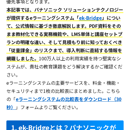
優先事項となります。
多言語対応
本記事では、パナソニック ソリューションテクノロジー
が提供するeラーニングシステム「
ek-Bridge
」につい
オンライン試験対応
て、公式情報に基づき徹底解説します。PDF資料をその
常時最新版
まま教材化できる実務機能や、LMS単体と講座セットプ
多言語対応
ランの明確な違い、そして見積もり前に知っておくべき
「従量課金」のリスクまで、導入判断に直結する情報を
家族管理
網羅しました。
100万人以上の利用実績を持つ堅実なシ
購入版
ステムが、貴社の教育課題をどう解決するかご確認くだ
ITスキル科目
さい。
eラーニングシステムの主要サービスを、料金・機能・
月額制
セキュリティまで1枚の比較表にまとめました。こちら
Q&A機能
の「
eラーニングシステムの比較表をダウンロード（30
ビジネスマナー科目
秒）
」フォームよりご覧ください。
ログ機能
1. ek-Bridgeとは？パナソニックが
コースカスタマイズ可