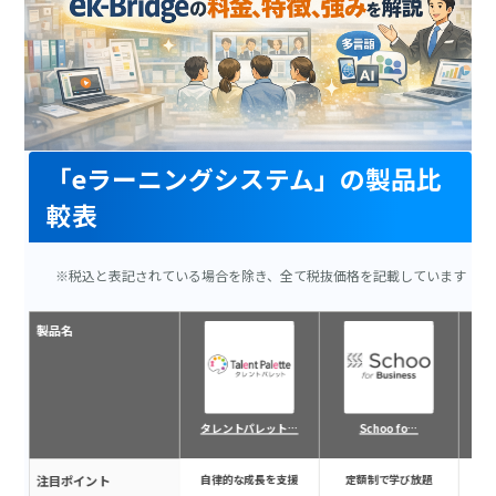
「eラーニングシステム」の製品比
較表
※税込と表記されている場合を除き、全て税抜価格を記載しています
製品名
タレントパレット…
Schoo fo…
注目ポイント
自律的な成長を支援
定額制で学び放題
学