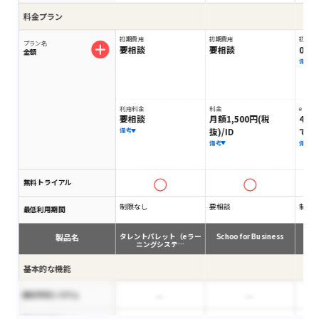
料金プラン
初期費用
初期費用
初期費
プラン名
要相談
要相談
0円
金額
備考
利用料金
料金
eラー
要相談
月額1,500円(税
4,9
抜)/ID
で）
備考
備考
備考
無料トライアル
制限なし
要相談
制限
最低利用期間
製品名
タレントパレット（eラー
Schoo for Business
ニングシステ…
基本的な機能
歯科予約システム