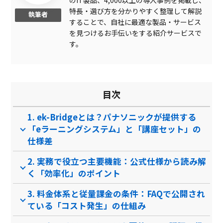
のIT製品、4,000以上の導入事例を掲載し、
SSL証明
特長・選び方を分かりやすく整理して解説
執筆者
することで、自社に最適な製品・サービス
オープンリダイレクタ
を見つけるお手伝いをする紹介サービスで
評価・レビュー集計
す。
インジェクション攻撃防御
クローキング防御
目次
Web会議システムあり
1. ek-Bridgeとは？パナソニックが提供する
ディベート投稿
「eラーニングシステム」と「講座セット」の
クッキー保護
仕様差
メールシステムあり
2. 実務で役立つ主要機能：公式仕様から読み解
く「効率化」のポイント
レポート提出
3. 料金体系と従量課金の条件：FAQで公開され
予約リマインド自動通知
ている「コスト発生」の仕組み
Dos/DDos攻撃防御