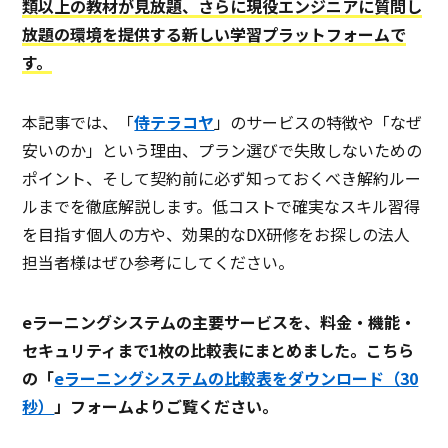
類以上の教材が見放題、さらに現役エンジニアに質問し
他システム連携
放題の環境を提供する新しい学習プラットフォームで
す。
インジェクション攻撃防御
クリップアート
本記事では、「
侍テラコヤ
」のサービスの特徴や「なぜ
帳票出力
安いのか」という理由、プラン選びで失敗しないための
ボット遮断
ポイント、そして契約前に必ず知っておくべき解約ルー
ルまでを徹底解説します。低コストで確実なスキル習得
独自フォント
を目指す個人の方や、効果的なDX研修をお探しの法人
研修管理
担当者様はぜひ参考にしてください。
クラウド診断
eラーニングシステムの主要サービスを、料金・機能・
技術サポート
セキュリティまで1枚の比較表にまとめました。こちら
AI不正防止機能
の「
eラーニングシステムの比較表をダウンロード（30
シングルサインオン
秒）
」フォームよりご覧ください。
グラスボックス診断