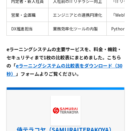
内定者・新入社員
入社前のITリテラシー向上
「ITリテ
営業・企画職
エンジニアとの連携円滑化
「Web制
DX推進担当
業務効率化ツールの内製
Pytho
eラーニングシステムの主要サービスを、料金・機能・
セキュリティまで1枚の比較表にまとめました。こちら
の「
eラーニングシステムの比較表をダウンロード（30
秒）
」フォームよりご覧ください。
侍テラコヤ（SAMURAITERAKOYA）