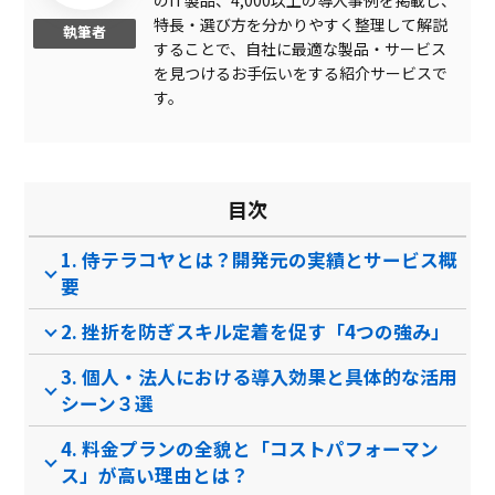
のIT製品、4,000以上の導入事例を掲載し、
シグネチャ自動更新
特長・選び方を分かりやすく整理して解説
執筆者
することで、自社に最適な製品・サービス
常時最新版
を見つけるお手伝いをする紹介サービスで
家族管理
す。
クラウド保存可
オンライン試験対応
目次
購入版
1. 侍テラコヤとは？開発元の実績とサービス概
ITスキル科目
要
レポート機能
2. 挫折を防ぎスキル定着を促す「4つの強み」
月額制
3. 個人・法人における導入効果と具体的な活用
ビジネスマナー科目
シーン３選
ログ機能
4. 料金プランの全貌と「コストパフォーマン
コースカスタマイズ可
ス」が高い理由とは？