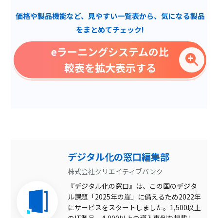
歯科予約システム
価格や製品機能など、見やすい一覧表から、気になる製品
インターネット接続不要
をまとめてチェック!
多言語対応
eラーニングシステムの比
診察券アプリ
較表を拡大表示する
特定URL除外
マルチデバイス対応
テスト作成
電話自動応答システム
IPアドレス拒否
デジタル化の窓口編集部
永続版
株式会社クリエイティブバンク
『デジタル化の窓口』は、この国のデジタ
モバイル端末対応
ル課題「2025年の崖」に備えるため2022年
多言語対応
にサービスをスタートしました。1,500以上