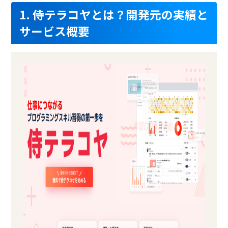
1. 侍テラコヤとは？開発元の実績と
SSL証明
サービス概要
ノイズキャンセリング
評価・レビュー集計
オープンリダイレクタ
クローキング防御
Web会議システムあり
ディベート投稿
クッキー保護
メールシステムあり
レポート提出
ゼロデイ防御
製品名
タレントパレット（eラー
Schoo for Business