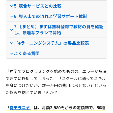
ビジネススキル科目
5. 競合サービスとの比較
モニタリング
6. 導入までの流れと学習サポート体制
ライブ配信可
7.【まとめ】まずは無料登録で教材の質を確認
し、最適なプランで開始
セキュリティ科目
「eラーニングシステム」の製品比較表
オリジナルコンテンツ作成
予約リマインド自動通知
よくある質問
Dos/DDos攻撃防御
「独学でプログラミングを始めたものの、エラーが解決
ダッシュボード管理
できずに挫折してしまった」「スクールに通ってスキル
zoom連携
を身につけたいが、数十万円の費用は出せない」といっ
クロスサイトスクリプティ
た悩みを抱えていませんか？
ング
オールインワンモード
「
侍テラコヤ
」は、月額2,980円からの定額制で、50種
Q&A機能