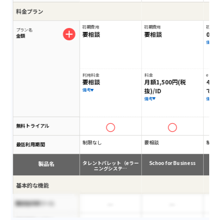
料金プラン
初期費用
初期費用
初期費
プラン名
要相談
要相談
0円
金額
備考
利用料金
料金
eラー
要相談
月額1,500円(税
4,9
抜)/ID
で）
備考
備考
備考
無料トライアル
制限なし
要相談
制限
最低利用期間
製品名
タレントパレット（eラー
Schoo for Business
ニングシステ…
基本的な機能
脆弱性診断ツール