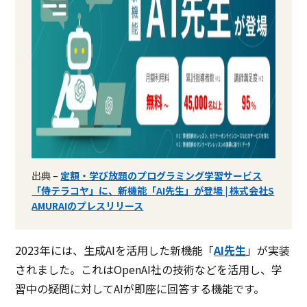
出典 –
定額・学び放題のプログラミング学習サービス
「侍テラコヤ」に、新機能「AI先生」が登場 | 株式会社S
AMURAIのプレスリリース
2023年には、生成AIを活用した新機能「
AI先生
」が実装
されました。これはOpenAI社の技術などを活用し、学
習中の疑問に対してAIが即座に回答する機能です。