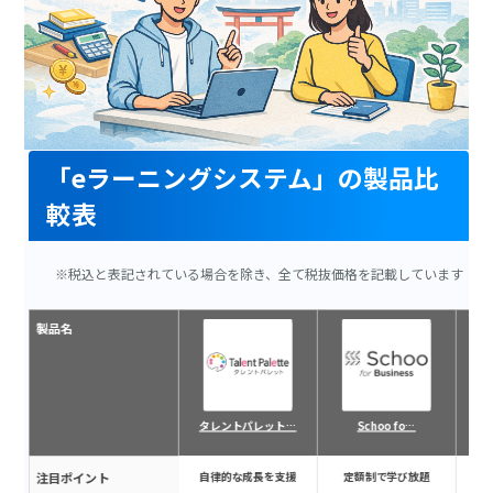
「eラーニングシステム」の製品比
較表
※税込と表記されている場合を除き、全て税抜価格を記載しています
製品名
タレントパレット…
Schoo fo…
注目ポイント
自律的な成長を支援
定額制で学び放題
学