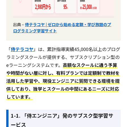
ニングシステ…
サービス資料
無料ダウンロード
出典 –
侍テラコヤ | ゼロから始める定額・学び放題のプ
ログラミング学習サイト
資料ダウンロード
資料ダウンロード
「
侍テラコヤ
」は、累計指導実績45,000名以上のプログ
ラミングスクールが提供する、サブスクリプション型の
クラウド型ソフト
クラウド型ソフト
クラ
ソフト種別
eラーニングシステムです。
高額なスクールに通う予算
や時間がない層に対し、有料プランでは定額制で教材を
活用した学習や、現役エンジニアに質問できる環境を提
PCブラウザ
スマートフォ
PCブラウザ
スマートフォ
PCブ
推奨環境
ンブラウザ
ンブラウザ
iOSアプリ
ンブ
供しており、独学とスクールの中間にあるニーズに対応
Androidアプリ
しています。
電話 /
メール /
チャット
電話 /
メール /
チャット
電話 /
サポート
/
/
/
1-1. 「侍エンジニア」発のサブスク型学習サ
ービス