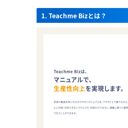
インジェクション攻撃防御
1. Teachme Bizとは？
クリップアート
帳票出力
ボット遮断
研修管理
セキュリティ科目
クラウド診断
ダッシュボード管理
技術サポート
シングルサインオン
グラスボックス診断
SSL証明