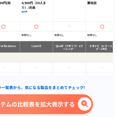
00円(税
4,900円（50人ま
要相談
で）/月額
備考
制限なし
制限なし
制限なし
for Business
LearnO
Qualif（クオリフ）eラ
カオナビ（e-ラーニン
ーニング…
グ・LMS）
い一覧表から、気になる製品をまとめてチェック!
ステムの比較表を拡大表示する