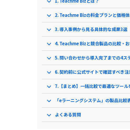
1. Teachme Bizとは？
常時最新版
多言語対応
2. Teachme Bizの料金プランと価格
家族管理
3. 導入事例から見る具体的な成果3選
オンライン試験対応
4. Teachme Bizと競合製品の比較
購入版
ITスキル科目
5. 問い合わせから導入完了までの4ス
レポート機能
6. 契約前に公式サイトで確認すべき注
月額制
7.【まとめ】一括比較で最適なツール
ビジネスマナー科目
「eラーニングシステム」の製品比較
ログ機能
コースカスタマイズ可
よくある質問
ビジネススキル科目