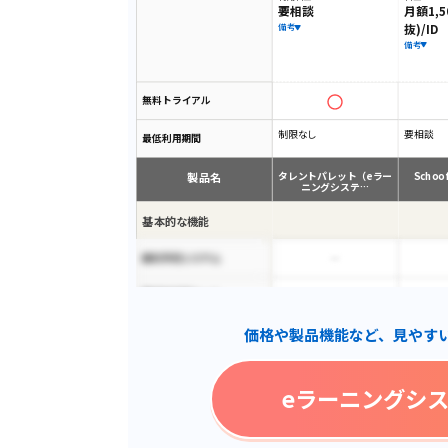
要相談
月額1,5
抜)/ID
備考
備考
無料トライアル
制限なし
要相談
最低利用期間
製品名
タレントパレット（eラー
Schoo 
ニングシステ…
基本的な機能
歯科予約システム
脆弱性診断ツール
価格や製品機能など、見やす
多言語対応
予約リマインド自動通知
eラーニングシ
Dos/DDos攻撃防御
クラウド保存可