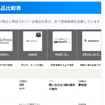
製品比較表
※税込と表記されている場合を除き、全て税抜価格を記載しています
hoo fo…
LearnO
Qualif（ク…
カオナビ（e-ラ…
制で学び放題
学びを、もっと手軽に
研修事業立ち上げ支援
戦略人事を加速させる
初期費用
プラン
初期費用
0円
問い合わせ/資料請求
要相談
で案内
備考
eラーニング格安プラン
利用料金