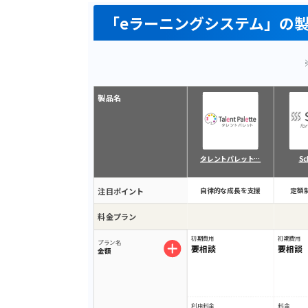
「eラーニングシステム」の
製品名
タレントパレット…
Sc
注目ポイント
自律的な成長を支援
定額
料金プラン
初期費用
初期費用
プラン名
要相談
要相談
金額
利用料金
料金