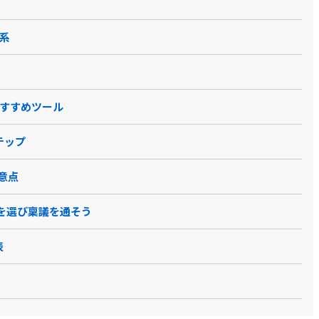
体系
・おすすめツール
テップ
意点
を選び稟議を通そう
表