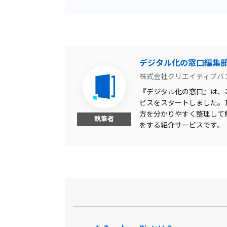
オリジナルコンテンツ作成
診察券アプリ
特定URL除外
デジタル化の窓口編集
株式会社クリエイティブバ
マルチデバイス対応
『デジタル化の窓口』は、こ
テスト作成
ビスをスタートしました。1,
方を分かりやすく整理して
電話自動応答システム
執筆者
をする紹介サービスです。
IPアドレス拒否
永続版
モバイル端末対応
ライブ配信可
レポート提出