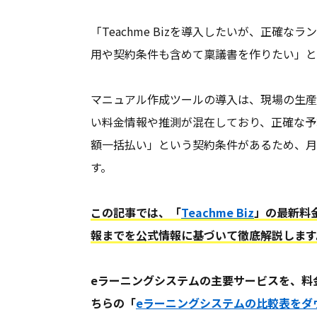
シグネチャ自動更新
「Teachme Bizを導入したいが、正確
クッキー保護
用や契約条件も含めて稟議書を作りたい」と
メールシステムあり
独自フォント
マニュアル作成ツールの導入は、現場の生産
ゼロデイ防御
い料金情報や推測が混在しており、正確な予
インターネット接続不要
額一括払い」という契約条件があるため、月
す。
AI不正防止機能
zoom連携
この記事では、「
Teachme Biz
」の最新料
クロスサイトスクリプティ
ング
報までを公式情報に基づいて徹底解説します
オールインワンモード
Q&A機能
eラーニングシステムの主要サービスを、料
ちらの「
eラーニングシステムの比較表をダ
他システム連携