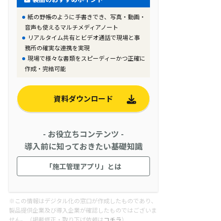
紙の野帳のように手書きでき、写真・動画・
音声も使えるマルチメディアノート
リアルタイム共有とビデオ通話で現場と事
務所の確実な連携を実現
現場で様々な書類をスピーディーかつ正確に
作成・完結可能
資料ダウンロード
- お役立ちコンテンツ -
導入前に知っておきたい基礎知識
「施工管理アプリ」とは
※この情報はデジタル化の窓口が作成したものであり、
製品提供企業及び導入企業が確認したものではございま
せん。（掲載修正・取り下げ依頼は
コチラ
）