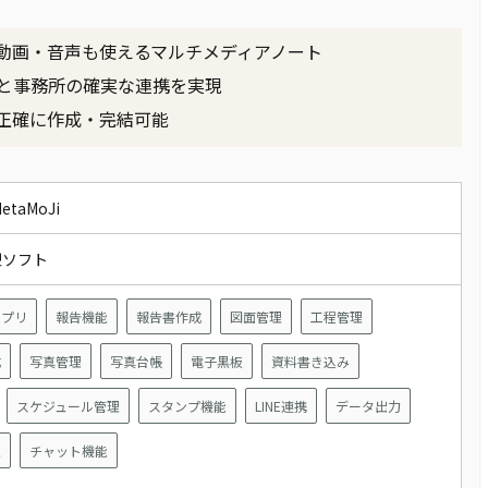
動画・音声も使えるマルチメディアノート
と事務所の確実な連携を実現
正確に作成・完結可能
taMoJi
型ソフト
アプリ
報告機能
報告書作成
図面管理
工程管理
成
写真管理
写真台帳
電子黒板
資料書き込み
スケジュール管理
スタンプ機能
LINE連携
データ出力
理
チャット機能