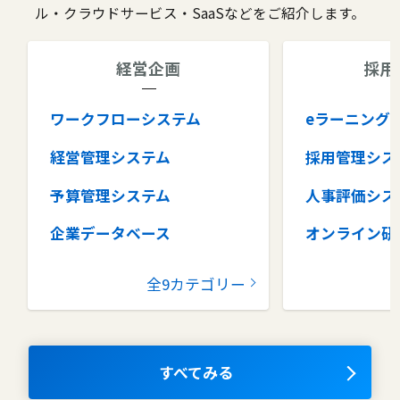
ル・クラウドサービス・SaaSなどをご紹介します。
経営企画
採用
ワークフローシステム
eラーニング
経営管理システム
採用管理シス
予算管理システム
人事評価シス
企業データベース
オンライン研
グループウェア
健康管理シス
全9カテゴリー
コラボレーションツール
タレントマネ
ム
ナレッジマネジメントツール
OKRツール
すべてみる
AIツール